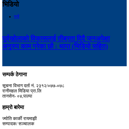
भिडियो
सबै
पूर्वखोलाको विकासलाई तीब्रता दिदै जनअपेक्षा
अनुरुप काम गरेका छौ : थापा (भिडियो सहित)
सम्पर्क ठेगाना
सूचना विभाग दर्ता नं. २३१२/०७७-०७८
रानीमहल मिडिया प्रा.लि
तानसेन- ०४,पाल्पा
हाम्रो बारेमा
ज्योति कार्की रायमाझी
सम्पादक/ सञ्चालक