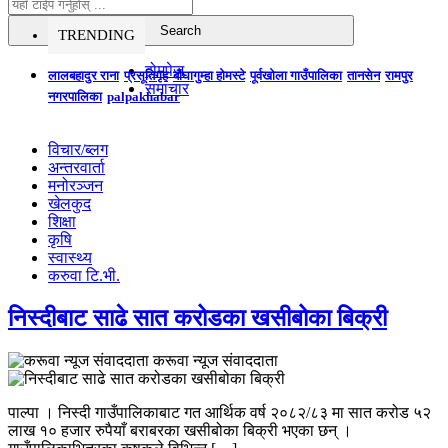
TRENDING
होमपेज
लालबहादुर राना
प्रसूतिगृह
बौघागुम्हा होमस्टे
पूर्वखोला गाउँपालिका
तानसेन
रामपुर
समाचार
नगरपालिका
palpakhabar
विचार/ब्लग
अन्तरवार्ता
मनोरञ्जन
खेलकुद
शिक्षा
कृषि
स्वास्थ्य
करुवा टि.भी.
निस्दीबाट साढे सात करोडका खसीबोका बिक्री
करूवा न्यूज संवाददाता
पाल्पा । निस्दी गाउँपालिकाबाट गत आर्थिक वर्ष २०८२/८३ मा सात करोड ५२
लाख १० हजार रुपैयाँ बराबरका खसीबोका बिक्री भएका छन् ।