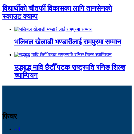
विद्यार्थीको चौतर्फी विकासका लागि तानसेनको
स्काउट क्याम्प
भलिबल खेलाडी भण्डारीलाई रामपुरमा सम्मान
उद्धबुद्ध मावि छैटौँ पटक राष्ट्रपति रनिङ शिल्ड
च्याम्पियन
फिचर
सबै