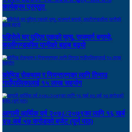
कार्यक्रम प्रस्तुत
पहिराेले घर पुरिएर एककाे मृत्यु, राजमार्ग बगायाे,
कालीगण्डकीमा पानीकाे बहाब बढ्याे
कोभिड रोकथाम र नियन्त्रणका लागि तिनाउ
गाउँपालिकालाई १५ लाख सहयोग
आगामी आर्थिक वर्ष २०७८/२०७९का लागि १६ खर्ब
४७ अर्ब ५७ करोडको बजेट (पूर्ण पाठ)