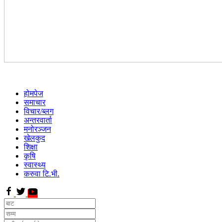
होमपेज
समाचार
विचार/ब्लग
अन्तरवार्ता
मनोरञ्जन
खेलकुद
शिक्षा
कृषि
स्वास्थ्य
करुवा टि.भी.