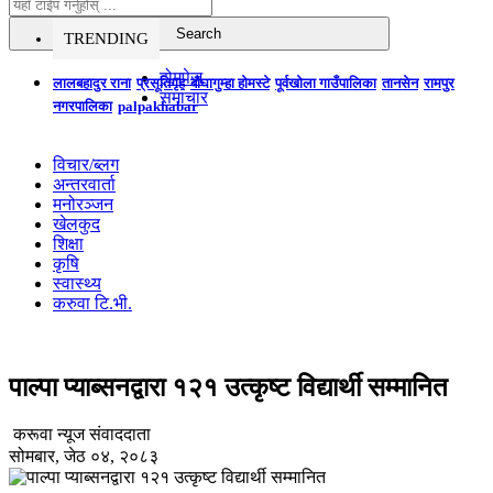
TRENDING
होमपेज
लालबहादुर राना
प्रसूतिगृह
बौघागुम्हा होमस्टे
पूर्वखोला गाउँपालिका
तानसेन
रामपुर
समाचार
नगरपालिका
palpakhabar
विचार/ब्लग
अन्तरवार्ता
मनोरञ्जन
खेलकुद
शिक्षा
कृषि
स्वास्थ्य
करुवा टि.भी.
पाल्पा प्याब्सनद्वारा १२१ उत्कृष्ट विद्यार्थी सम्मानित
करूवा न्यूज संवाददाता
सोमबार, जेठ ०४, २०८३