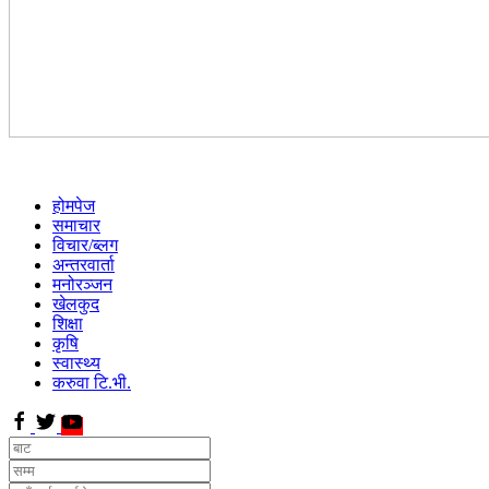
होमपेज
समाचार
विचार/ब्लग
अन्तरवार्ता
मनोरञ्जन
खेलकुद
शिक्षा
कृषि
स्वास्थ्य
करुवा टि.भी.