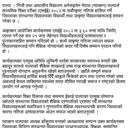
पाल्पा । निजी तथा आवासीय विद्यालय अर्गनाइजेन नेपाल (प्याब्सन) पाल्पाले
माध्यमिक शिक्षा परीक्षा (एसईई) २०८२ मा सर्वोत्कृष्ट नतिजा हासिल गर्ने
जिल्लाका संस्थागत विद्यालयका विद्यार्थी तथा उत्कृष्ट विद्यालयहरूलाई सम्मान
गरेका छ ।
आइतबार आयोजित कार्यक्रममा एसईई २०८२ मा ३.६० भन्दा माथि जिपीए
प्राप्त गर्ने एक सय २१ जना जेहेन्दार विद्यार्थीहरूलाई प्रशंसापत्र र
पुरस्कारसहित सम्मान गरिएको हो । साथै उत्कृष्ट नतिजा ल्याउन सफल
विद्यालयहरूलाई पनि शैक्षिक योगदानको कदर गर्दै विशेष सम्मान प्रदान गरियो
हो ।
कार्यक्रमका प्रमुख अतिथि लुम्बिनी प्रदेश सरकारका स्वास्थ्य मन्त्री खेम
बहादुर सारुले पाल्पाको शैक्षिक शाखलाई उच्च राख्न संस्थागत विद्यालयहरूले
पु¥याएको योगदान अतुलनीय रहेको बताउनुभयो । उहाँले सम्पूर्ण सफल
विद्यार्थीहरूलाई हार्दिक बधाई दिँर्दै आफूले सिकेको ज्ञान तथा प्राप्त गरेको उच्च
अंकलाई केवल व्यक्तिगत स्वार्थमा मात्र सीमित नराखी समाज र राष्ट्रको हितमा
उपयोग गर्न आग्रह गर्नुभयो ।
कार्यक्रमका शिक्षा विकास तथा समन्वय ईकाई पाल्पाका प्रमुख प्रेमराज
खरेलले संस्थागत विद्यालयको शैक्षिक प्रणालीको प्रशंसा गर्दै संस्थागत
विद्यालयहरूको व्यवस्थित र गुणस्तरीय शैक्षिक व्यवस्थापनकै कारण जिल्लाको
समग्र नतिजा उत्साहजनक आउन सफल भएको बताउनुभयो ।
प्याब्सन पाल्पाका अध्यक्ष डाँसुराम पन्तको अध्यक्षतामा सम्पन्न उक्त कार्यक्रममा
जिल्लाका विभिन्न संस्थागत विद्यालयका प्रधानाध्यापक, शिक्षक, सम्मानित