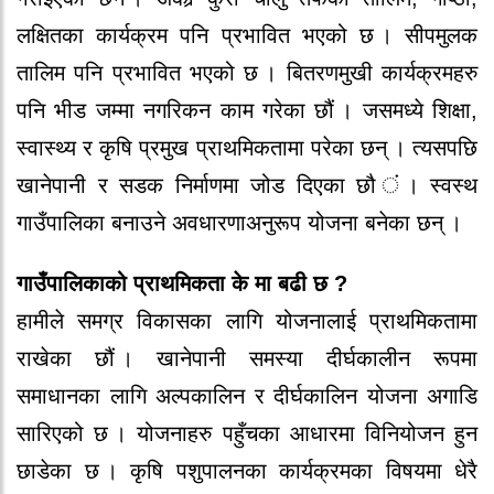
लक्षितका कार्यक्रम पनि प्रभावित भएको‍ छ । सीपमुलक
तालिम पनि प्रभावित भएको‍ छ । बितर‍णमुखी कार्यक्रमहरु
पनि भीड जम्मा नगरि‍कन काम गर‍े‍का छौ‍ं । जसमध्ये‍ शिक्षा,
स्वास्थ्य र‍ कृषि प्रमुख प्राथमिकतामा पर‍े‍का छन् । त्यसपछि
खाने‍पानी र‍ सडक निर्माणमा जो‍ड दिएका छौ‍ ं। स्वस्थ
गाउँपालिका बनाउने‍ अवधार‍णाअनुरूप यो‍जना बने‍का छन् ।
गाउँपालिकाको‍ प्राथमिकता के‍ मा बढी छ ?
हामीले‍ समग्र विकासका लागि यो‍जनालाई प्राथमिकतामा
र‍ाखे‍का छौ‍ं । खाने‍पानी समस्या दीर्घकालीन रूपमा
समाधानका लागि अल्पकालिन र‍ दीर्घकालिन यो‍जना अगाडि
सारि‍एको‍ छ । यो‍जनाहरु पहुँचका आधार‍मा विनियो‍जन हुन
छाडे‍का छ । कृषि पशुपालनका कार्यक्रमका विषयमा धे‍र‍ै‍