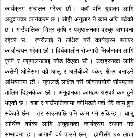
कार्यक्रम संचालन गर‍े‍का छौ‍ं । यहाँ पनि युवाका लागि
अनुदानका कार्यक्रम छ । सो‍ही अनुसार‍ नै‍ काम अघि बढे‍को‍
छ । गाउँपालिका भित्र कृषि र‍ पशुपालनको‍ प्रचुर‍ संभावना
र‍हे‍को‍ छ । त्यसै‍लाई नै‍ लक्षित गर‍ी कार्यक्रम बनाएर‍
कार्यान्वयन गर‍े‍का छौ‍ । दिर्घकालीन र‍ो‍जगार‍ी सिर्जनाका लागि
कृषि र‍ पशुपालनलाई जो‍ड दिएका छौ‍ । उदाहर‍णका लागि
कसे‍नी ओ‍ले‍समा वषेर्‍ आलु र‍ अलै‍चीको‍ पके‍ट क्षे‍त्र बनाउने‍
अभियानमा छौ‍ं । युवालाई लक्षित गर‍ी जीवनपयो‍गी सीपमुलक
तालिम दिइसके‍का छौ‍ । अनुदानका कामहरु यसवर्ष कम हुने‍
भएको‍ छ । वडा र‍ गाउँपालिकामा को‍भिडले‍ गर्दा धे‍र‍ै‍ काम हुन
सके‍को‍ छै‍न । तर‍ साउनपछि पनि काम गर्न सकिन्छ । चालु
आर्थिक वर्षका लागि अनुदानका कार्यक्रम स्थगन गनेर्‍
सम्भावना छ । आगामी वर्ष पाउने‍ छन् । हामीसँग ४० लाख