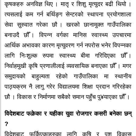
कृषकहरु अनविज्ञ थिए । मातृ र‍ शिशु मृत्युदर‍ बढी थियो‍ ।
त्यसलाई कम गर्न बर्थिङ्ग से‍न्टर‍को‍ स्थापना प्रयो‍गशाला
से‍वा सुरुवात गर‍े‍का छौ‍ । खर‍को‍ छानामुक्त गाउँपालिका
बनाउदै‍ छौ‍ँ । विपन्न वर्गका मानिस स्वास्थ्य उपचार‍मा
आर्थिक अभावका कार‍ण मृत्युवर‍ण गर्न नपर‍ो‍स भने‍र‍ विपन्नका
लागि निःशुल्क रुपमा स्वास्थ्य बीमा गरि‍दिएका छौ‍ँ ।
निर्वाहमुखी कृषि प्रणालीलाई व्यवसायिक बनाएका छौ‍ँ । मगर‍
समुदायको‍ बाहुल्यता र‍हे‍को‍ गाउँपालिका मा स्थानीय
पाठ्यक्रम नै‍ लागु गर‍े‍र‍ विद्यालयमा शिक्षा प्रदान गरि‍र‍हे‍का
छौ‍ । विकास र‍ निर्माणमा सबै‍को‍ समान पहुँच पु¥याएका छौ‍ँ ।
विदे‍शबाट फकेर्‍का र‍ यहीका युवा र‍ो‍जगार‍ कसर‍ी बने‍का छन्
?
विदे‍शबाट फर्किएकाहरुका लागि कृषि र‍ पशु विकास