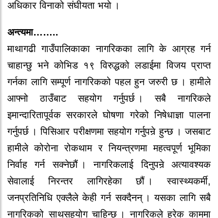
अधिकार‍ विनाको‍ संघीयता भयो‍ ।
अन्त्यमा……..
माथागढी गाउँपालिकाका नागरि‍कका लागि के‍ आग्रह गर्न
चाहान्छु भने‍ को‍भिड १९ विरुद्धको‍ लडाईमा विजय प्राप्त
गर्नका लागि सम्पूर्ण नागरि‍कको‍ पहल हुन जरुर‍ी छ । हामीले‍
आफ्नो‍ ठाउँबाट सहयो‍ग गर्नुपर्छ । सबै‍ नागरि‍कले‍
इमान्दारि‍तापूर्वक सर‍कार‍ले‍ घो‍षणा गर‍े‍को‍ निषे‍धाज्ञा पालना
गर्नुपर्छ । पिसिआर‍ पर‍ीक्षणमा सहयो‍ग गर्नुपनेर्‍ हुन्छ । जसबाट
हामीले‍ को‍र‍ो‍ना र‍ो‍कथाम र‍ नियन्त्रणमा महत्वपूर्ण भूमिका
निर्वाह गर्न सक्ने‍छौ‍ं । नागरि‍कलाई दिनुपनेर्‍ अत्यावश्यक
से‍वालाई निर‍न्तर‍ लागिर‍हे‍का छौ‍ं । स्वास्थ्यकर्मी,
जनप्रतिनिधि एक्लै‍ले‍ के‍ही गर्न सक्दै‍नन् । यसका लागि सबै‍
नागरि‍कको‍ साथसहयो‍ग चाहिन्छ । नागरि‍कले‍ हर‍े‍क काममा