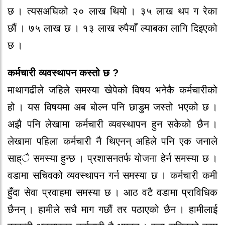
छ । त्यसअघिको‍ २० लाख थियो‍ । ३५ लाख थप ग र‍े‍का
छौ‍ं । ७५ लाख छ । १३ लाख रुपै‍याँ ल्याबका लागि दिइएको‍
छ ।
कर्मचार‍ी व्यवस्थापन कस्तो‍ छ ?
माथागढीले‍ जहिले‍ समस्या खे‍पे‍को‍ विषय भने‍कै‍ कर्मचार‍ीको‍
हो‍ । यस विषयमा अब बो‍ल्न पनि छाडुम जस्तो‍ भएको‍ छ ।
अझै‍ पनि ले‍खामा कर्मचार‍ी व्यवस्थापन हुन सके‍को‍ छै‍न ।
ले‍खामा पहिला कर्मचार‍ी नै‍ थिएनन् अहिले‍ पनि एक जनाले‍
साह्ै‍ समस्या हुन्छ । प्रशासनतर्फ यो‍जना हे‍र्न समस्या छ ।
वडामा सचिवको‍ व्यवस्थापन गर्न समस्या छ । कर्मचार‍ी कमी
हुँदा से‍वा प्रवाहमा समस्या छ । आठ वटै‍ वडामा प्राविधिक
छै‍नन् । हामीले‍ सधै‍ माग गछौ‍ं तर‍ पठाएको‍ छै‍न । हामीलाई