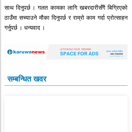
साथ दिनुपर्छ । गलत कामका लागि खबर‍दार‍ीसँगै‍ बिग्रिएको‍
ठाउँमा सच्याउने‍ मौ‍का दिनुपर्छ र‍ र‍ाम्रो‍ काम गर्दा प्रो‍त्साहन
गर्नुपर्छ । धन्यवाद ।
सम्बन्धित खवर