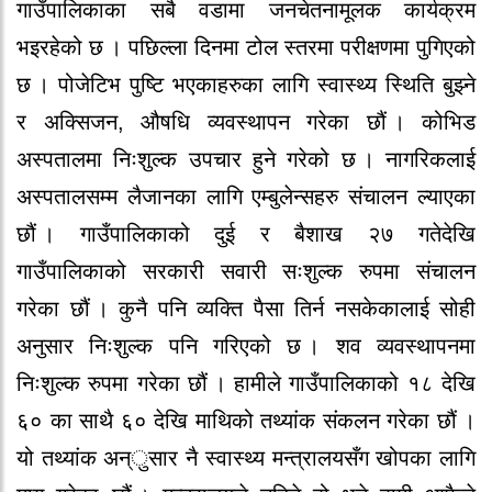
गाउँपालिकाका सबै‍ वडामा जनचे‍तनामूलक कार्यक्रम
भइर‍हे‍को‍ छ । पछिल्ला दिनमा टो‍ल स्तर‍मा पर‍ीक्षणमा पुगिएको‍
छ । पो‍जे‍टिभ पुष्टि भएकाहरुका लागि स्वास्थ्य स्थिति बुझ्ने‍
र‍ अक्सिजन, औ‍षधि व्यवस्थापन गर‍े‍का छौ‍ं । को‍भिड
अस्पतालमा निःशुल्क उपचार‍ हुने‍ गर‍े‍को‍ छ । नागरि‍कलाई
अस्पतालसम्म लै‍जानका लागि एम्बुले‍न्सहरु संचालन ल्याएका
छौ‍ं । गाउँपालिकाको‍ दुई र‍ बै‍शाख २७ गते‍दे‍खि
गाउँपालिकाको‍ सर‍कार‍ी सवार‍ी सःशुल्क रुपमा संचालन
गर‍े‍का छौ‍ं । कुनै‍ पनि व्यक्ति पै‍सा तिर्न नसके‍कालाई सो‍ही
अनुसार‍ निःशुल्क पनि गरि‍एको‍ छ । शव व्यवस्थापनमा
निःशुल्क रुपमा गर‍े‍का छौ‍ं । हामीले‍ गाउँपालिकाको‍ १८ दे‍खि
६० का साथै‍ ६० दे‍खि माथिको‍ तथ्यांक संकलन गर‍े‍का छौ‍ं ।
यो‍ तथ्यांक अन्ुसार‍ नै‍ स्वास्थ्य मन्त्रालयसँग खो‍पका लागि