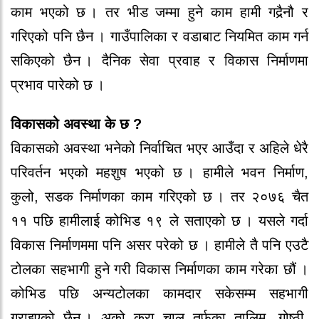
काम भएको‍ छ । तर‍ भीड जम्मा हुने‍ काम हामी गदैर्‍नौ‍ र‍
गरि‍एको‍ पनि छै‍न । गाउँपालिका र‍ वडाबाट नियमित काम गर्न
सकिएको‍ छै‍न । दै‍निक से‍वा प्रवाह र‍ विकास निर्माणमा
प्रभाव पार‍े‍को‍ छ ।
विकासको‍ अवस्था के‍ छ ?
विकासको‍ अवस्था भने‍को‍ निर्वाचित भएर‍ आउँदा र‍ अहिले‍ धे‍र‍ै‍
परि‍वर्तन भएको‍ महशुष भएको‍ छ । हामीले‍ भवन निर्माण,
कुलो‍, सडक निर्माणका काम गरि‍एको‍ छ । तर‍ २०७६ चै‍त
११ पछि हामीलाई को‍भिड १९ ले‍ सताएको‍ छ । यसले‍ गर्दा
विकास निर्माणममा पनि असर‍ पर‍े‍को‍ छ । हामीले‍ तै‍ पनि एउटै‍
टो‍लका सहभागी हुने‍ गर‍ी विकास निर्माणका काम गर‍े‍का छौ‍ं ।
को‍भिड पछि अन्यटो‍लका कामदार‍ सके‍सम्म सहभागी
गर‍ाइएको‍ छै‍न । अकोर्‍ कुर‍ा चालु तर्फका तालिम, गो‍ष्ठी,