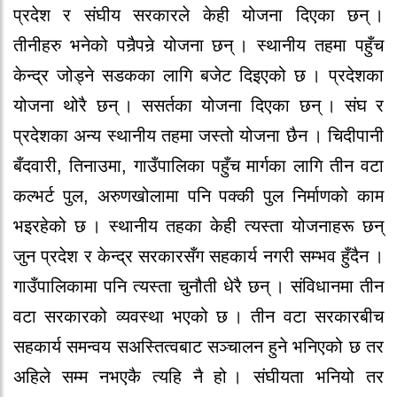
प्रदे‍श र‍ संघीय सर‍कार‍ले‍ के‍ही यो‍जना दिएका छन् ।
तीनीहरु भने‍को‍ पनैर्‍पनेर्‍ यो‍जना छन् । स्थानीय तहमा पहुँच
के‍न्द्र जो‍ड्ने‍ सडकका लागि बजे‍ट दिइएको‍ छ । प्रदे‍शका
यो‍जना थो‍र‍ै‍ छन् । ससर्तका यो‍जना दिएका छन् । संघ र‍
प्रदे‍शका अन्य स्थानीय तहमा जस्तो‍ यो‍जना छै‍न । चिदीपानी
बँदवार‍ी, तिनाउमा, गाउँपालिका पहुँच मार्गका लागि तीन वटा
कल्भर्ट पुल, अरुणखो‍लामा पनि पक्की पुल निर्माणको‍ काम
भइर‍हे‍को‍ छ । स्थानीय तहका के‍ही त्यस्ता यो‍जनाहरू छन्
जुन प्रदे‍श र‍ के‍न्द्र सर‍कार‍सँग सहकार्य नगर‍ी सम्भव हुँदै‍न ।
गाउँपालिकामा पनि त्यस्ता चुनौ‍ती धे‍र‍ै‍ छन् । संविधानमा तीन
वटा सर‍कार‍को‍ व्यवस्था भएको‍ छ । तीन वटा सर‍कार‍बीच
सहकार्य समन्वय सअस्तित्वबाट सञ्चालन हुने‍ भनिएको‍ छ तर‍
अहिले‍ सम्म नभएकै‍ त्यहि नै‍ हो‍ । संघीयता भनियो‍ तर‍