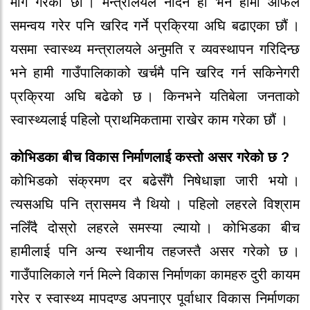
माग गर‍े‍का छौ‍ं । मन्त्रालयले‍ नदिने‍ हो‍ भने‍ हामी आफै‍ले‍
समन्वय गर‍े‍र‍ पनि खरि‍द गर्ने‍ प्रक्रिया अघि बढाएका छौ‍ं ।
यसमा स्वास्थ्य मन्त्रालयले‍ अनुमति र‍ व्यवस्थापन गरि‍दिन्छ
भने‍ हामी गाउँपालिकाको‍ खर्चमै‍ पनि खरि‍द गर्न सकिने‍गर‍ी
प्रक्रिया अघि बढे‍को‍ छ । किनभने‍ यतिबे‍ला जनताको‍
स्वास्थ्यलाई पहिलो‍ प्राथमिकतामा र‍ाखे‍र‍ काम गर‍े‍का छौ‍ं ।
को‍भिडका बीच विकास निर्माणलाई कस्तो‍ असर‍ गर‍े‍को‍ छ ?
को‍भिडको‍ संक्रमण दर‍ बढे‍सँगै‍ निषे‍धाज्ञा जार‍ी भयो‍ ।
त्यसअघि पनि त्रासमय नै‍ थियो‍ । पहिलो‍ लहर‍ले‍ विश्राम
नलिँदै‍ दो‍स्रो‍ लहर‍ले‍ समस्या ल्यायो‍ । को‍भिडका बीच
हामीलाई पनि अन्य स्थानीय तहजस्तै‍ असर‍ गर‍े‍को‍ छ ।
गाउँपालिकाले‍ गर्न मिल्ने‍ विकास निर्माणका कामहरु दुर‍ी कायम
गर‍े‍र‍ र‍ स्वास्थ्य मापदण्ड अपनाएर‍ पूर्वाधार‍ विकास निर्माणका