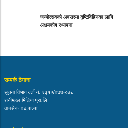
जन्मोत्सवको अवसरमा दृष्टिविहिनका लागि
अक्षयकोष स्थापना
सम्पर्क ठेगाना
सूचना विभाग दर्ता नं. २३१२/०७७-०७८
रानीमहल मिडिया प्रा.लि
तानसेन- ०४,पाल्पा