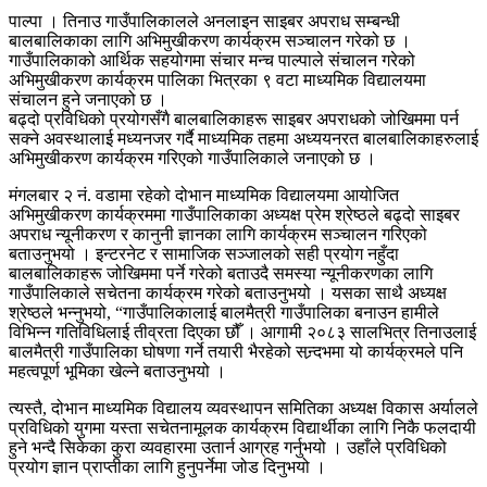
पाल्पा । तिनाउ गाउँपालिकालले अनलाइन साइबर अपराध सम्बन्धी
बालबालिकाका लागि अभिमुखीकरण कार्यक्रम सञ्चालन गरेको छ ।
गाउँपालिकाको आर्थिक सहयोगमा संचार मन्च पाल्पाले संचालन गरेको
अभिमुखीकरण कार्यक्रम पालिका भित्रका ९ वटा माध्यमिक विद्यालयमा
संचालन हुने जनाएको छ ।
बढ्दो प्रविधिको प्रयोगसँगै बालबालिकाहरू साइबर अपराधको जोखिममा पर्न
सक्ने अवस्थालाई मध्यनजर गर्दै माध्यमिक तहमा अध्ययनरत बालबालिकाहरुलाई
अभिमुखीकरण कार्यक्रम गरिएको गाउँपालिकाले जनाएको छ ।
मंगलबार २ नं. वडामा रहेको दोभान माध्यमिक विद्यालयमा आयोजित
अभिमुखीकरण कार्यक्रममा गाउँपालिकाका अध्यक्ष प्रेम श्रेष्ठले बढ्दो साइबर
अपराध न्यूनीकरण र कानुनी ज्ञानका लागि कार्यक्रम सञ्चालन गरिएको
बताउनुभयो । इन्टरनेट र सामाजिक सञ्जालको सही प्रयोग नहुँदा
बालबालिकाहरू जोखिममा पर्ने गरेको बताउदै समस्या न्यूनीकरणका लागि
गाउँपालिकाले सचेतना कार्यक्रम गरेको बताउनुभयो । यसका साथै अध्यक्ष
श्रेष्ठले भन्नुभयो, “गाउँपालिकालाई बालमैत्री गाउँपालिका बनाउन हामीले
विभिन्न गतिविधिलाई तीव्रता दिएका छौँ । आगामी २०८३ सालभित्र तिनाउलाई
बालमैत्री गाउँपालिका घोषणा गर्ने तयारी भैरहेको सन्र्दभमा यो कार्यक्रमले पनि
महत्वपूर्ण भूमिका खेल्ने बताउनुभयो ।
त्यस्तै, दोभान माध्यमिक विद्यालय व्यवस्थापन समितिका अध्यक्ष विकास अर्यालले
प्रविधिको युगमा यस्ता सचेतनामूलक कार्यक्रम विद्यार्थीका लागि निकै फलदायी
हुने भन्दै सिकेका कुरा व्यवहारमा उतार्न आग्रह गर्नुभयो । उहाँले प्रविधिको
प्रयोग ज्ञान प्राप्तीका लागि हुनुपर्नेमा जोड दिनुभयो ।