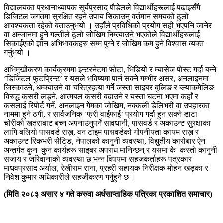
विद्यालयका प्रधानाध्यापक सूर्यप्रसाद पौडेलले विद्यार्थीहरूलाई पढाइसँगै
डिजिटल जगतमा सुरक्षित रहने उपाय सिकाउनु वर्तमान समयको ठुलो
आवश्यकता रहेको बताउनुभयो । उहाँले प्रविधिको प्रयोग सही भएपनि जानेर
वा अन्जानमा हुने गल्तीले ठूलो जोखिम निम्त्याउने भएकोले विद्यार्थीहरुलाई
सिकाईएको ज्ञान अभिभावकहरु सम्म पुग्ने र जोखिम कम हुने विश्वास व्यक्त
गर्नुभयो ।
अभिमुखीकरण कार्यक्रममा इन्टरनेटमा फोटा, भिडियो र म्यासेज पोस्ट गर्दा बन्ने
’डिजिटल फुटप्रिन्ट’ र यसले भविष्यमा पार्न सक्ने गम्भीर असर, अनलाइनमा
जिस्काउने, धम्क्याउने वा चरित्रहत्या गर्ने जस्ता साइबर बुलिङ र ब्ल्याकमेलिङ
विरुद्ध कसरी लड्ने, आत्मबल कसरी बढाउने र यस्ता घटना भएमा कहाँ र
कसलाई रिपोर्ट गर्ने, अनलाइन गेमका जोखिम, नक्कली डेलिभरी वा उपहारका
नाममा हुने ठगी, र सार्वजनिक ’फ्री वाईफाई’ प्रयोग गर्दा हुन सक्ने डाटा
चोरीको खतराबाट बच्न अपनाउनुपर्ने सावधानी, पासवर्ड र अकाउन्ट सुरक्षाका
लागि बलियो पासवर्ड राख्न, वन टाइम पासवर्डको गोपनीयता कायम राख्न र
अकाउन्ट रिकभरी सेटिङ, नेपालको कानुनी व्यवस्था, विद्युतीय कारोबार ऐन
अन्तर्गत कुन–कुन कार्यहरू साइबर अपराध मानिन्छन् र यसमा के–कस्तो कानुनी
सजाय र जरिवानाको व्यवस्था छ भन्न विषयमा सहजकर्ताहरू पत्रकार
माधवप्रसाद अर्याल, रेखीराम राना, प्रहरी सहायक निरीक्षक मोहन खड्का र
निवेश कुमार अधिकारीले सहजीकरण गर्नुहुने छ ।
(मिति २०८३ असार ४ गते करुवा अर्धसाप्ताहिक पत्रिका प्रकाशित समाचार)