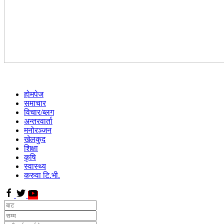
होमपेज
समाचार
विचार/ब्लग
अन्तरवार्ता
मनोरञ्जन
खेलकुद
शिक्षा
कृषि
स्वास्थ्य
करुवा टि.भी.