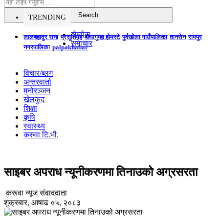
TRENDING
होमपेज
लालबहादुर राना
प्रसूतिगृह
बौघागुम्हा होमस्टे
पूर्वखोला गाउँपालिका
तानसेन
रामपुर
समाचार
नगरपालिका
palpakhabar
विचार/ब्लग
अन्तरवार्ता
मनोरञ्जन
खेलकुद
शिक्षा
कृषि
स्वास्थ्य
करुवा टि.भी.
साइबर अपराध न्यूनीकरणमा तिनाउको अग्रसरता
करूवा न्यूज संवाददाता
शुक्रबार, आषाढ ०५, २०८३