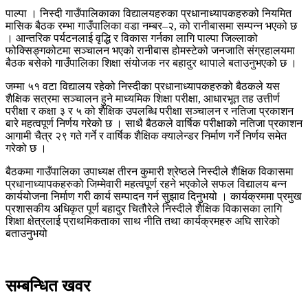
पाल्पा । निस्दी गाउँपालिकाका विद्यालयहरुका प्रधानाध्यापकहरुको नियमित
मासिक बैठक रम्भा गाउँपालिका वडा नम्बर–२, को रानीबासमा सम्पन्न भएको छ
। आन्तरिक पर्यटनलाई वृद्धि र विकास गर्नका लागि पाल्पा जिल्लाको
फोक्सिङ्गकोटमा सञ्चालन भएको रानीबास होमस्टेको जनजाति संग्रहालयमा
बैठक बसेको गाउँपालिका शिक्षा संयोजक नर बहादुर थापाले बताउनुभएको छ ।
जम्मा ५१ वटा विद्यालय रहेको निस्दीका प्रधानाध्यापकहरुको बैठकले यस
शैक्षिक सत्रमा सञ्चालन हुने माध्यमिक शिक्षा परीक्षा, आधारभूत तह उत्तीर्ण
परीक्षा र कक्षा ३ र ५ को शैक्षिक उपलब्धि परीक्षा सञ्चालन र नतिजा प्रकाशन
बारे महत्वपूर्ण निर्णय गरेको छ । साथै बैठकले वार्षिक परीक्षाको नतिजा प्रकाशन
आगामी चैत्र २९ गते गर्ने र वार्षिक शैक्षिक क्यालेन्डर निर्माण गर्ने निर्णय समेत
गरेको छ ।
बैठकमा गाउँपालिका उपाध्यक्ष तीरन कुमारी श्रेष्ठले निस्दीले शैक्षिक विकासमा
प्रधानाध्यापकहरुको जिम्मेवारी महत्वपूर्ण रहने भएकोले सफल विद्यालय बन्न
कार्ययोजना निर्माण गरी कार्य सम्पादन गर्न सुझाव दिनुभयो । कार्यक्रममा प्रमुख
प्रशासकीय अधिकृत पूर्ण बहादुर चितौरेले निस्दीले शैक्षिक विकासका लागि
शिक्षा क्षेत्रलाई प्राथमिकताका साथ नीति तथा कार्यक्रमहरु अघि सारेको
बताउनुभयो
सम्बन्धित खवर