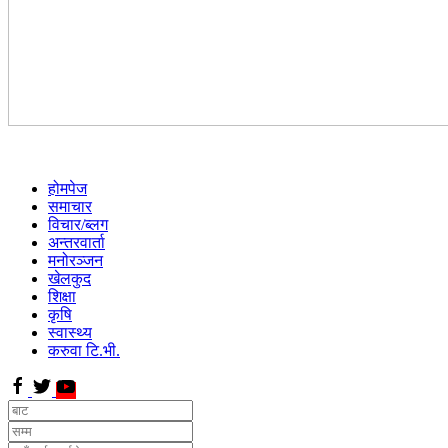
होमपेज
समाचार
विचार/ब्लग
अन्तरवार्ता
मनोरञ्जन
खेलकुद
शिक्षा
कृषि
स्वास्थ्य
करुवा टि.भी.