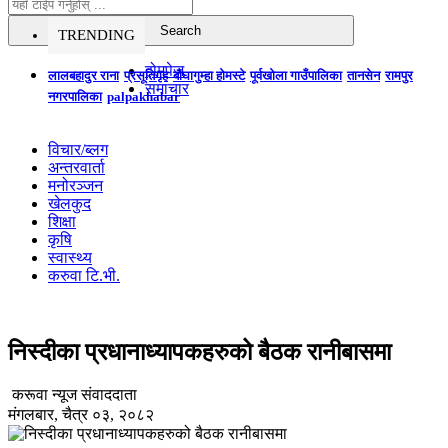
TRENDING
होमपेज
लालबहादुर राना
प्रसूतिगृह
बौघागुम्हा होमस्टे
पूर्वखोला गाउँपालिका
तानसेन
रामपुर
समाचार
नगरपालिका
palpakhabar
विचार/ब्लग
अन्तरवार्ता
मनोरञ्जन
खेलकुद
शिक्षा
कृषि
स्वास्थ्य
करुवा टि.भी.
निस्दीका प्रधानाध्यापकहरुको बैठक रानीबासमा
करूवा न्यूज संवाददाता
मंगलबार, चैत्र ०३, २०८२