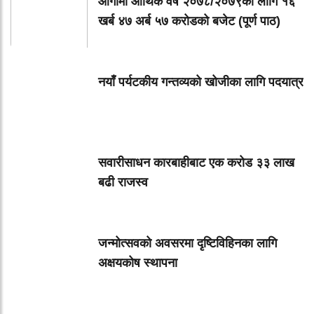
आगामी आर्थिक वर्ष २०७८/२०७९का लागि १६
खर्ब ४७ अर्ब ५७ करोडको बजेट (पूर्ण पाठ)
नयाँ पर्यटकीय गन्तव्यको खोजीका लागि पदयात्र
सवारीसाधन कारबाहीबाट एक करोड ३३ लाख
बढी राजस्व
जन्मोत्सवको अवसरमा दृष्टिविहिनका लागि
अक्षयकोष स्थापना