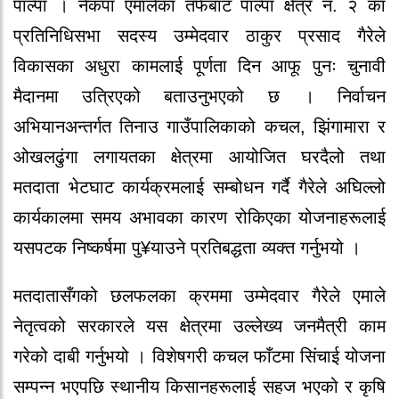
पाल्पा । नेकपा एमालेका तर्फबाट पाल्पा क्षेत्र नं. २ का
प्रतिनिधिसभा सदस्य उम्मेदवार ठाकुर प्रसाद गैरेले
विकासका अधुरा कामलाई पूर्णता दिन आफू पुनः चुनावी
मैदानमा उत्रिएको बताउनुभएको छ । निर्वाचन
अभियानअन्तर्गत तिनाउ गाउँपालिकाको कचल, झिंगामारा र
ओखलढुंगा लगायतका क्षेत्रमा आयोजित घरदैलो तथा
मतदाता भेटघाट कार्यक्रमलाई सम्बोधन गर्दै गैरेले अघिल्लो
कार्यकालमा समय अभावका कारण रोकिएका योजनाहरूलाई
यसपटक निष्कर्षमा पु¥याउने प्रतिबद्धता व्यक्त गर्नुभयो ।
मतदातासँगको छलफलका क्रममा उम्मेदवार गैरेले एमाले
नेतृत्वको सरकारले यस क्षेत्रमा उल्लेख्य जनमैत्री काम
गरेको दाबी गर्नुभयो । विशेषगरी कचल फाँटमा सिंचाई योजना
सम्पन्न भएपछि स्थानीय किसानहरूलाई सहज भएको र कृषि