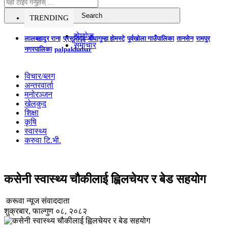
TRENDING
होमपेज
लालबहादुर राना
प्रसूतिगृह
बौघागुम्हा होमस्टे
पूर्वखोला गाउँपालिका
तानसेन
रामपुर
समाचार
नगरपालिका
palpakhabar
विचार/ब्लग
अन्तरवार्ता
मनोरञ्जन
खेलकुद
शिक्षा
कृषि
स्वास्थ्य
करुवा टि.भी.
कसेनी स्वास्थ्य चौकीलाई ह्विलचेयर र बेड सहयोग
करूवा न्यूज संवाददाता
शुक्रबार, फाल्गुण ०८, २०८२