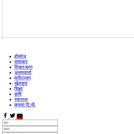
होमपेज
समाचार
विचार/ब्लग
अन्तरवार्ता
मनोरञ्जन
खेलकुद
शिक्षा
कृषि
स्वास्थ्य
करुवा टि.भी.