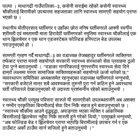
पाल्पा । माथागढी गाउँपालिका–३, कसेनी सराईमा रहेको कसेनी स्वास्थ्य
चौकीलाई बिरामीको उपचारमा सहजताका लागि स्वास्थ्य सामग्री सहयोग प्राप्त
भएको छ ।
स्थानीय मोतीप्रसाद घर्तीमगर र उहाँका छोरा मनिष घर्तीमगरले आफ्नी स्वर्गीय
श्रीमती एवं ममतामयी माता हिरादेवी घर्तीमगरको स्मृतिमा स्वास्थ्य चौकीलाई एक
थान ह्विलचेयर र एक थान एडजस्टेबल फोल्डिङ हस्पिटल बेड उपलब्ध
गराउनुभएको हो ।
सामग्री ग्रहण गर्दै माथागढी–३ का वडाध्यक्ष तेजबहादुर घर्तीमगरले व्यक्तिगत
तर्फबाट प्राप्त यस्तो सहयोगले सरकारी स्वास्थ्य संस्थाको सेवा प्रवाहमा ठूलो
टेवा पुग्ने बताउनुभयो । “वडाका नागरिकलाई गुणस्तरीय स्वास्थ्य सेवा दिने
हाम्रो लक्ष्यमा यस्ता सामाजिक व्यक्तित्वहरूको सहयोगले ऊर्जा थपेको छ,“
व्यवस्थापन समितिका अध्यक्षसमेत रहनुभएका वडाध्यक्ष घर्तीमगरले भन्नुभयो,
“सरकारी बजेटले मात्र सबै आवश्यकता तुरुन्तै पुरा गर्न कठिन हुने अवस्थामा
घर्ती परिवारले देखाउनुभएको यो उदारता प्रशंसनीय रहेको बताउनुभयो ।
स्वास्थ्य चौकी प्रमुख पविसरा सारुले यी सामग्रीको उपलब्धतासँगै अब अशक्त
र गम्भीर प्रकृतिका बिरामीलाई सेवा दिन निकै सहज हुने बताउनुभएको छ ।
“स्वास्थ्य चौकीमा आउने वृद्धवृद्धा, अपाङ्गता भएका व्यक्ति र आकस्मिक
बिरामीलाई ह्विलचेयर नहुँदा निकै सास्ती हुने गरेको थियो,“ प्रमुखले भन्नुभयो,
“अब फोल्डिङ बेड र ह्विलचेयर प्राप्त भएपछि बिरामीलाई उपचार गर्न र एक
ठाउँबाट अर्को ठाउँमा सार्न सजिलो हुने बताउनुभयो ।“