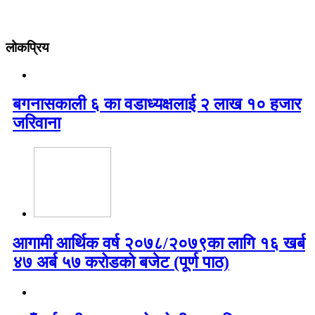
लोकप्रिय
बगनासकाली ६ का वडाध्यक्षलाई २ लाख १० हजार
जरिवाना
आगामी आर्थिक वर्ष २०७८/२०७९का लागि १६ खर्ब
४७ अर्ब ५७ करोडको बजेट (पूर्ण पाठ)