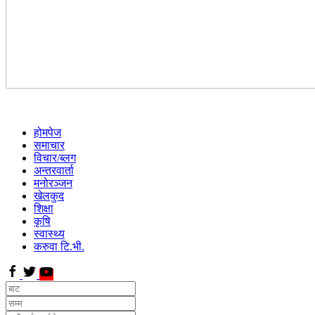
होमपेज
समाचार
विचार/ब्लग
अन्तरवार्ता
मनोरञ्जन
खेलकुद
शिक्षा
कृषि
स्वास्थ्य
करुवा टि.भी.