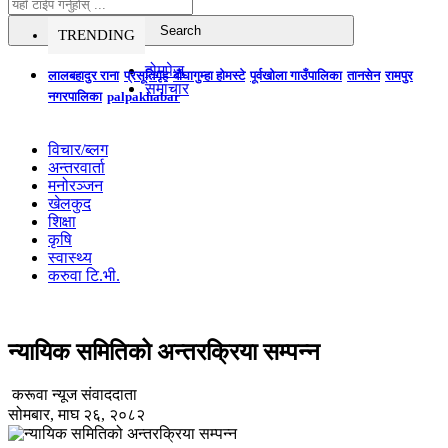
TRENDING
होमपेज
लालबहादुर राना
प्रसूतिगृह
बौघागुम्हा होमस्टे
पूर्वखोला गाउँपालिका
तानसेन
रामपुर
समाचार
नगरपालिका
palpakhabar
विचार/ब्लग
अन्तरवार्ता
मनोरञ्जन
खेलकुद
शिक्षा
कृषि
स्वास्थ्य
करुवा टि.भी.
न्यायिक समितिको अन्तरक्रिया सम्पन्न
करूवा न्यूज संवाददाता
सोमबार, माघ २६, २०८२