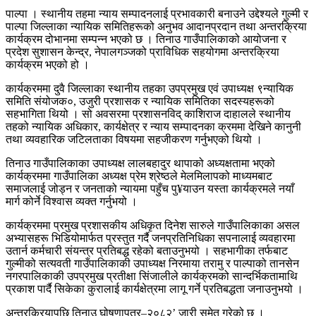
पाल्पा । स्थानीय तहमा न्याय सम्पादनलाई प्रभावकारी बनाउने उद्देश्यले गुल्मी र
पाल्पा जिल्लाका न्यायिक समितिहरूको अनुभव आदानप्रदान तथा अन्तरक्रिया
कार्यक्रम दोभानमा सम्पन्न भएको छ । तिनाउ गाउँपालिकाको आयोजना र
प्रदेश सुशासन केन्द्र, नेपालगञ्जको प्राविधिक सहयोगमा अन्तरक्रिया
कार्यक्रम भएको हो ।
कार्यक्रममा दुवै जिल्लाका स्थानीय तहका उपप्रमुख एवं उपाध्यक्ष ९न्यायिक
समिति संयोजक०, उजुरी प्रशासक र न्यायिक समितिका सदस्यहरूको
सहभागिता थियो । सो अवसरमा प्रशासनविद् काशिराज दाहालले स्थानीय
तहको न्यायिक अधिकार, कार्यक्षेत्र र न्याय सम्पादनका क्रममा देखिने कानुनी
तथा व्यवहारिक जटिलताका विषयमा सहजीकरण गर्नुभएको थियो ।
तिनाउ गाउँपालिकाका उपाध्यक्ष लालबहादुर थापाको अध्यक्षतामा भएको
कार्यक्रममा गाउँपालिका अध्यक्ष प्रेम श्रेष्ठले मेलमिलापको माध्यमबाट
समाजलाई जोड्न र जनताको न्यायमा पहुँच पु¥याउन यस्ता कार्यक्रमले नयाँ
मार्ग कोर्ने विश्वास व्यक्त गर्नुभयो ।
कार्यक्रममा प्रमुख प्रशासकीय अधिकृत दिनेश सारुले गाउँपालिकाका असल
अभ्यासहरू भिडियोमार्फत प्रस्तुत गर्दै जनप्रतिनिधिका सपनालाई व्यवहारमा
उतार्न कर्मचारी संयन्त्र प्रतिबद्ध रहेको बताउनुभयो । सहभागीका तर्फबाट
गुल्मीको सत्यवती गाउँपालिकाकी उपाध्यक्ष निरमाया तरामु र पाल्पाको तानसेन
नगरपालिकाकी उपप्रमुख प्रतीक्षा सिंजालीले कार्यक्रमको सान्दर्भिकतामाथि
प्रकाश पार्दै सिकेका कुरालाई कार्यक्षेत्रमा लागू गर्ने प्रतिबद्धता जनाउनुभयो ।
अन्तरक्रियापछि तिनाउ घोषणापत्र–२०८२’ जारी समेत गरेको छ ।