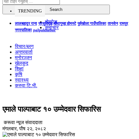
TRENDING
होमपेज
लालबहादुर राना
प्रसूतिगृह
बौघागुम्हा होमस्टे
पूर्वखोला गाउँपालिका
तानसेन
रामपुर
समाचार
नगरपालिका
palpakhabar
विचार/ब्लग
अन्तरवार्ता
मनोरञ्जन
खेलकुद
शिक्षा
कृषि
स्वास्थ्य
करुवा टि.भी.
एमाले पाल्पाबाट १० उम्मेदवार सिफारिस
करूवा न्यूज संवाददाता
मंगलबार, पौष २२, २०८२