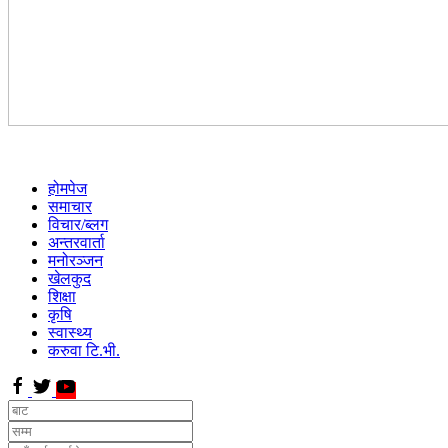
होमपेज
समाचार
विचार/ब्लग
अन्तरवार्ता
मनोरञ्जन
खेलकुद
शिक्षा
कृषि
स्वास्थ्य
करुवा टि.भी.