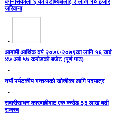
बगनासकाली ६ का वडाध्यक्षलाई २ लाख १० हजार
जरिवाना
आगामी आर्थिक वर्ष २०७८/२०७९का लागि १६ खर्ब
४७ अर्ब ५७ करोडको बजेट (पूर्ण पाठ)
नयाँ पर्यटकीय गन्तव्यको खोजीका लागि पदयात्र
सवारीसाधन कारबाहीबाट एक करोड ३३ लाख बढी
राजस्व