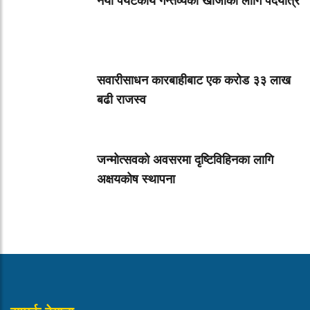
नयाँ पर्यटकीय गन्तव्यको खोजीका लागि पदयात्र
सवारीसाधन कारबाहीबाट एक करोड ३३ लाख
बढी राजस्व
जन्मोत्सवको अवसरमा दृष्टिविहिनका लागि
अक्षयकोष स्थापना