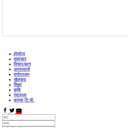
होमपेज
समाचार
विचार/ब्लग
अन्तरवार्ता
मनोरञ्जन
खेलकुद
शिक्षा
कृषि
स्वास्थ्य
करुवा टि.भी.