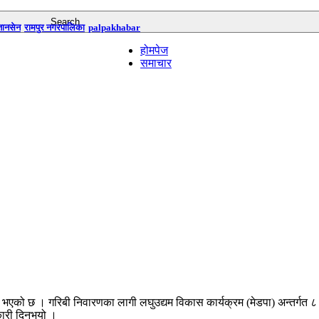
तानसेन
रामपुर नगरपालिका
palpakhabar
होमपेज
समाचार
 भएको छ । गरिबी निवारणका लागी लघुउद्यम विकास कार्यक्रम (मेडपा) अन्तर्गत 
ारी दिनुभयो ।