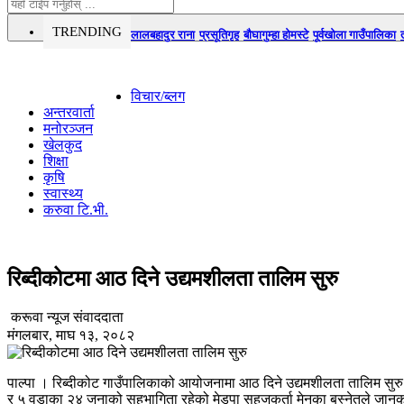
TRENDING
लालबहादुर राना
प्रसूतिगृह
बौघागुम्हा होमस्टे
पूर्वखोला गाउँपालिका
विचार/ब्लग
अन्तरवार्ता
मनोरञ्जन
खेलकुद
शिक्षा
कृषि
स्वास्थ्य
करुवा टि.भी.
रिब्दीकोटमा आठ दिने उद्यमशीलता तालिम सुरु
करूवा न्यूज संवाददाता
मंगलबार, माघ १३, २०८२
पाल्पा । रिब्दीकोट गाउँपालिकाको आयोजनामा आठ दिने उद्यमशीलता तालिम सुरु
र ५ वडाका २४ जनाको सहभागिता रहेको मेडपा सहजकर्ता मेनुका बस्नेतले जानक