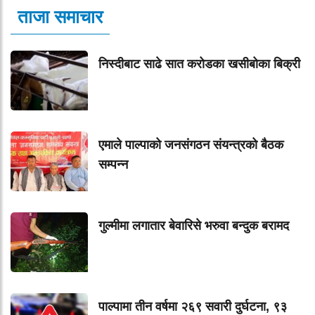
ताजा समाचार
निस्दीबाट साढे सात करोडका खसीबोका बिक्री
एमाले पाल्पाको जनसंगठन संयन्त्रको बैठक
सम्पन्न
गुल्मीमा लगातार बेवारिसे भरुवा बन्दुक बरामद
पाल्पामा तीन वर्षमा २६९ सवारी दुर्घटना, ९३