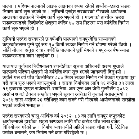
पाल्पा । पश्चिम पाल्पाको लाइफ लाइनका रुपमा रहेको हार्थोक–छहरा सडक
निर्माण कार्य सुरु भएको छ । लुम्बिनी प्रदेश सरकारको गौरवको आयोजना
अन्तरगत सडकको निर्माण कार्य सुरु भएको हो । पाल्पाको हार्थोक–छहरा
सडकखण्डको रिब्दीकोट क्षेत्रमा करिब ४७ सय मिटरमा यस वर्षदेखि निर्माण
कार्य सुरु भएको हो ।
लुम्बिनी प्रदेश सरकारले छ वर्षअघि पाल्पाको रामपुरदेखि सल्यानको
कपुरकोटसम्म पुग्ने दुई सय ९० किमी सडक निर्माण गर्ने घोषणा गरेको थियो ।
सोही योजना अनुसार चार वर्षदेखि पाल्पाको पूर्वी भेगको रामपुर–आर्यभन्ज्याङ
सडकखण्डमा काम भइरहेको छ ।
यातायात पूर्वाधार निर्देशनालय रुपन्देहीका सूचना अधिकारी अरुण गुप्ताले
पाल्पाको पश्चिम क्षेत्रमो यो वर्षदेखि काम सुरु भएको जानकारी दिनुभयो ।
उहाँले यस वर्ष पाँच किलोमिटर ८८० मिटर सडक निर्माण गर्न ठेक्का प्रकृया पूरा
गरी काम सुरु भएको बताउनुभयो । सडक निर्माणका लागि १६ करोड ३१ लाख
१९ हजारमा एमएस राजेश्वरी–रमानिया–आर एन्ड आर जेभी गुल्मीसँग २०८२
असोज ७ गते ठेक्का सम्झौता भएको सूचना अधिकारी गुप्ताले बताउनुभयो ।
२०८४ साल असोज २६ गतेभित्र काम सक्ने गरी गौरवको आयोजनाको सम्झौता
भएको उहाँको भनाइ छ ।
प्रदेश सरकारले चालु आर्थिक वर्ष २०८२÷८३ का लागि रामपुर कपुरकोट
आयोजनाको हार्थोक–छहरा खण्डका लागि पाँच करोड पाँच लाख बजेट
विनियोजन गरेको छ । निर्माण व्यवसायीले अहिले सडक चौडा गर्ने, रिटेनिङ
पर्खाल बनाउने, जग निर्माण गर्ने काम गरिरहेको छ ।