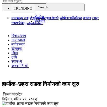
TRENDING
होमपेज
लालबहादुर राना
प्रसूतिगृह
बौघागुम्हा होमस्टे
पूर्वखोला गाउँपालिका
तानसेन
रामपुर
समाचार
नगरपालिका
palpakhabar
विचार/ब्लग
अन्तरवार्ता
मनोरञ्जन
खेलकुद
शिक्षा
कृषि
स्वास्थ्य
करुवा टि.भी.
हार्थोक–छहरा सडक निर्माणको काम सुरु
किसन पोखरेल
बिहिबार, मंसिर २५, २०८२