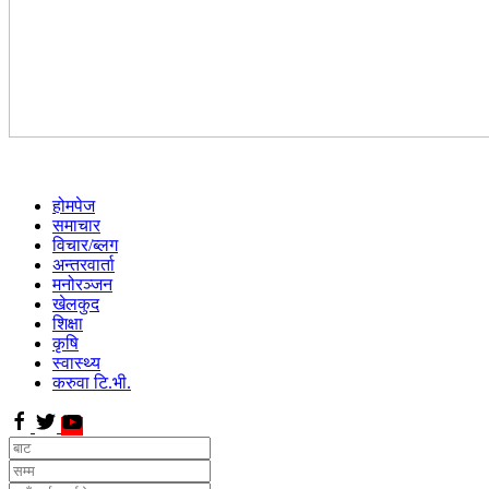
होमपेज
समाचार
विचार/ब्लग
अन्तरवार्ता
मनोरञ्जन
खेलकुद
शिक्षा
कृषि
स्वास्थ्य
करुवा टि.भी.