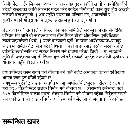
रिब्दीकोट गाउँपालिकाका अध्यक्ष नारायणबहादुर कार्कीले लामो समयदेखि जीर्ण
रहेको सडकका लागि निरन्तर पहल गरेर अहिले निर्माणको काम सुरु हुँदा अखुसी
लागेको बताउनुभयो । अब उहाँले पाल्पाको पश्चिम भेग, अर्घाखाँची र
गुल्मीसम्मको यात्रा गर्ने यात्रुलाई सहज हुने बताउनुभयो ।
डेढ दशकअघि तत्कालीन जिल्ला विकास समितिले सदरमुकाम तानसेनदेखि
पश्चिम भेग जाने यो सडकखण्डमा तीन मिटर चौडा ओटासिल प्रविधिबाट
कालोपत्रगरेको थियो । यस्तै पाल्पाको पूर्वी भेग जाने आर्यभन्ज्याङ–रामपुर
सडकमा समेत ओटासिल गरेको थियो । यही सडकलाई प्रदेश सरकारले छ
वर्षअघि स्तरोन्नति गर्दै सडक निर्माण गर्ने घोषणा गरेको थियो । यो सडकले
लुम्बिनी प्रदेशका पहाडी जिल्लाहरू जोड्दै गण्डकी प्रदेश र कर्णाली प्रदेशसम्म
यातायात पहुँच विस्तार गर्ने छ ।
दश वर्षभित्र काम सक्ने गरी योजना बने पनि बजेट अभावका कारण अधिकांश
भागमा काम हुनै बाँकी रहेको छ ।
रामपुर–कपुरकोट सडक अन्तर्गत पाल्पा, अर्घाखाँची, प्युठान, रोल्पा र सल्यान
गरी २९० किलोमिटर सडक निर्माण गर्ने योजना छ । त्यसमध्ये सबैभन्दा बढी
१०५ किलोमिटर सडक पाल्पा क्षेत्रमा निर्माण गर्ने योजना रहेको निर्देशनालयले
जनाएको छ । यो सडक निर्माण गर्न २० अर्ब बजेट लाग्ने अनुमान गरिएको छ ।
सम्बन्धित खवर