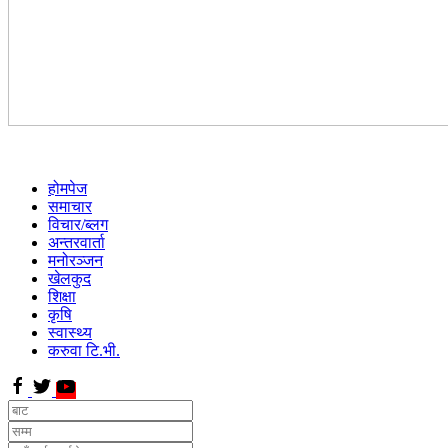
होमपेज
समाचार
विचार/ब्लग
अन्तरवार्ता
मनोरञ्जन
खेलकुद
शिक्षा
कृषि
स्वास्थ्य
करुवा टि.भी.