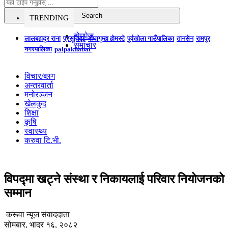
TRENDING
होमपेज
लालबहादुर राना
प्रसूतिगृह
बौघागुम्हा होमस्टे
पूर्वखोला गाउँपालिका
तानसेन
रामपुर
समाचार
नगरपालिका
palpakhabar
विचार/ब्लग
अन्तरवार्ता
मनोरञ्जन
खेलकुद
शिक्षा
कृषि
स्वास्थ्य
करुवा टि.भी.
विपद्मा खट्ने संस्था र निकायलाई परिवार नियोजनको
सम्मान
करूवा न्यूज संवाददाता
सोमबार, भाद्र १६, २०८२