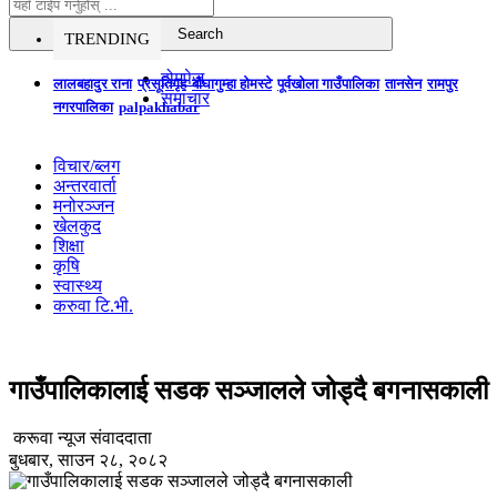
TRENDING
होमपेज
लालबहादुर राना
प्रसूतिगृह
बौघागुम्हा होमस्टे
पूर्वखोला गाउँपालिका
तानसेन
रामपुर
समाचार
नगरपालिका
palpakhabar
विचार/ब्लग
अन्तरवार्ता
मनोरञ्जन
खेलकुद
शिक्षा
कृषि
स्वास्थ्य
करुवा टि.भी.
गाउँपालिकालाई सडक सञ्जालले जोड्दै बगनासकाली
करूवा न्यूज संवाददाता
बुधबार, साउन २८, २०८२