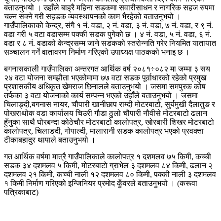
बताउनुभयो । उहाँले बाह्रै महिना सडकमा सवारीसाधन र नागरिक सहज रुपमा
चल्न सक्ने गरी सहडक व्यवस्थापनको काम भैरहेको बताउनुभयो ।
गाउँपालिकाको केन्द्र, संगै १ नं. वडा, २ नं. वडा, ३ नं. वडा, ७ नं. वडा, र ९ नं.
वडा गरी ५ वटा वडासम्म पक्की सडक पुगेको छ । ४ नं. वडा, ५ नं. वडा, ६ नं.
वडा र ८ नं. वडाको केन्द्रसम्म जाने सडकको स्तरोन्नति गरेर नियमित यातायात
सञ्चालन गर्ने वातावरण निर्माण गरिएको उपाध्यक्ष पाठकको भनाइ छ ।
बगनासकाली गाउँपालिका अन्तरगत आर्थिक वर्ष २०८१÷०८२ मा जम्मा ३ सय
२४ वटा योजना सम्झौता भएकोमामा ७७ वटा सडक पूर्वाधारको रहेको प्रमुख
प्रशासकीय अधिकृत खेमराज छिनालले बताउनुभयो । जसमा समपुरक कोष
तर्फका ३ वटा योजनाको कार्य सम्पन्न भएको उहाँले बताउनुभयो । जसमा
चिलाङ्दी,बगनास नायर, चौपारी खानीछाप राम्दी मोटरबाटो, सुर्यमुखी दैलातुङ र
पोखराथोक वडा कार्यालय चिउरी गौडा ठुलो चौपारी नौवीसे मोटरबाटो ढलान
हुँनुका साथै घोरबन्दा कोठेचौर मोटरबाटो कालोपत्र, खोरबारी शिखर मोटरबाटो
कालोपत्र, चिलाङदी, गोपाल्दी, मालारानी सडक कालोपत्र भएको प्रवक्ता
टीकाबहादुर थापाले बताउनुभयो ।
गत आर्थिक वर्षमा मात्रै गाउँपालिकाले कालोपत्र १ दशमलव ७५ किमी, कच्ची
सडक ३४ दशमलव ५ किमी, मोटरबाटो ग्राभेल ३ दशमलव ८४ किमी, ढलान २
दशमलव २१ किमी, कच्ची नाली १२ दशमलव ८० किमी, पक्की नाली ३ दशमलव
१ किमी निर्माण गरिएको इन्जिनियर प्रमोद कुँवरले बताउनुभयो । (करूवा
पत्रिकाबाट)