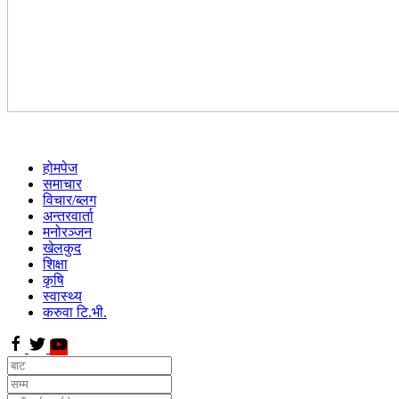
होमपेज
समाचार
विचार/ब्लग
अन्तरवार्ता
मनोरञ्जन
खेलकुद
शिक्षा
कृषि
स्वास्थ्य
करुवा टि.भी.