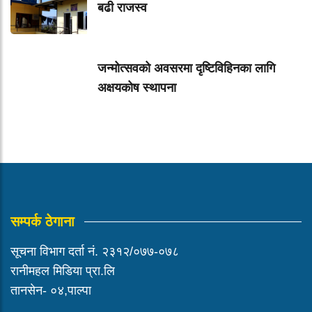
बढी राजस्व
जन्मोत्सवको अवसरमा दृष्टिविहिनका लागि
अक्षयकोष स्थापना
सम्पर्क ठेगाना
सूचना विभाग दर्ता नं. २३१२/०७७-०७८
रानीमहल मिडिया प्रा.लि
तानसेन- ०४,पाल्पा