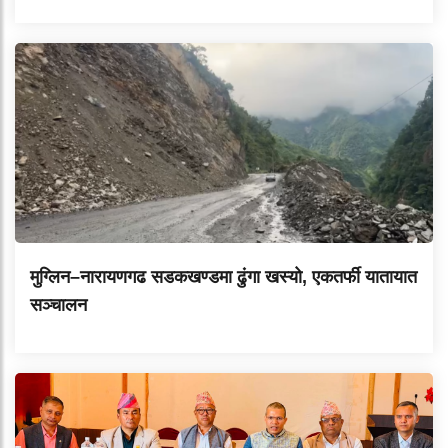
मुग्लिन–नारायणगढ सडकखण्डमा ढुंगा खस्यो, एकतर्फी यातायात
सञ्चालन