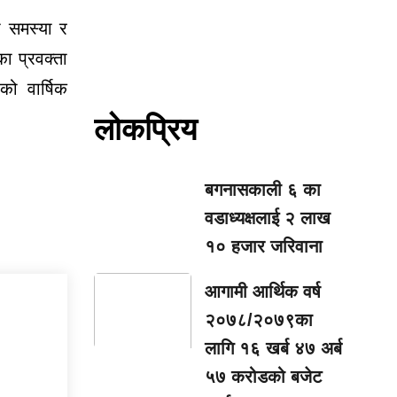
 समस्या र
ा प्रवक्ता
ो वार्षिक
लोकप्रिय
बगनासकाली ६ का
वडाध्यक्षलाई २ लाख
१० हजार जरिवाना
आगामी आर्थिक वर्ष
२०७८/२०७९का
लागि १६ खर्ब ४७ अर्ब
५७ करोडको बजेट