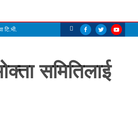
ा टि.भी.
पभोक्ता समितिलाई