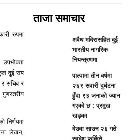
ताजा समाचार
कारी रुपमा
अवैध मदिरासहित दुई
भारतीय नागरिक
नियन्त्रणमा
 उपभोक्ता
कुल दुई सय
पाल्पामा तीन वर्षमा
ष र सचिव र
२६९ सवारी दुर्घटना
 गुणस्तरीय
हुँदा ९३ जनाको ज्यान
गएको छ : प्रमुख
खड्का
ो निर्णयमा
देउवा साउन २६ गते
वना लेखन,
स्वदेश फर्किने