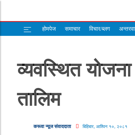
होमपेज
समाचार
विचार/ब्लग
अन्तरवार
व्यवस्थित योजना 
तालिम
करूवा न्यूज संवाददाता
बिहिबार, आश्विन १०, २०८१