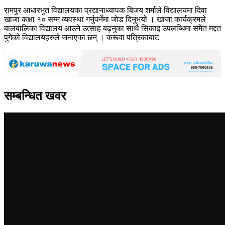
रामपुर आधारभुत विद्यालयका प्रद्यानाध्यापक बिजय शर्माले विद्यालयमा दिवा
खाजा कक्षा १० सम्म व्यवस्था गर्नुपर्नेमा जोड दिनुभयो । खाजा कार्यक्रमले
बालबालिका विद्यालय आउने उत्साह बढ्नुका साथै सिकाइ उपलब्धिमा समेत मद्दत
पुगेको विद्यालयहरुले जनाएका छन् । करूवा पत्रिकाबाट
सम्बन्धित खवर