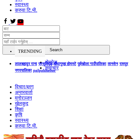
स्वास्थ्य
करुवा टि.भी.
TRENDING
होमपेज
लालबहादुर राना
प्रसूतिगृह
बौघागुम्हा होमस्टे
पूर्वखोला गाउँपालिका
तानसेन
रामपुर
समाचार
नगरपालिका
palpakhabar
विचार/ब्लग
अन्तरवार्ता
मनोरञ्जन
खेलकुद
शिक्षा
कृषि
स्वास्थ्य
करुवा टि.भी.