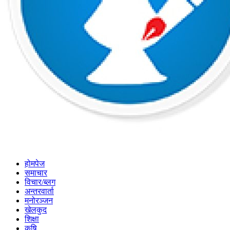
होमपेज
समाचार
विचार/ब्लग
अन्तरवार्ता
मनोरञ्जन
खेलकुद
शिक्षा
कृषि