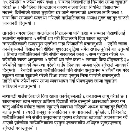
१५ रुपैयाँमा ५ रुपैयाँ थपेर कक्षा ८ सम्मका विद्यार्थीलाई नियमित खाजा खुवाउने
गरेको छ । भौगोलिक विकटताका कारण बालबालिका नियमित विद्यालयमा
नबस्ने, दिउँसोको खाजा छुट्टीमा घर जाने समस्याको अन्त्यका लागि कक्षा ८
सम्म दिवा खाजाको व्यवस्था गरिएको गाउँपालिकाका अध्यक्ष मुक्त बहादुर सारुले
जानकारी दिनुभयो ।
तानसेन नगरपालिका अन्तर्गतका विद्यालयमा पनि कक्षा ५ सम्मका विद्यार्थीलाई
स्थानीय स्रोतबाट ५ रुपैयाँ थप गरी विद्यालयमै दिवा खाजा खुवाइने
नगरपालिकाकी उपप्रमुख प्रतीक्षा गाहा सिंजालीले बताउनुभयो । उहाँले खाजा
कार्यक्रममले विद्यालयको शैक्षिक गुणस्तर वृद्धिमा समेत सघाउ पुगेको बताउनुभयो
। तिनाउ गाउँपालिकाले पनि संघीय सरकारले कक्षा ५ सम्म प्रदान गरेको १५
रुपैयाँको खाजा अनुदानमा ५ रुपैयाँ थप गरेर कक्षा ५ सम्मका विद्यार्थीहरुलाई २०
रुपैयाँको खाजाको व्यवस्था गरेको गाउँपालिकाका अध्यक्ष प्रेम श्रेष्ठले जानकारी
दिनुभयो । रैनादेवी छहरा गाउँपालिकाले पनि संघीय अनुदानमा ५ रुपैयाँ थप गरेर
स्कुलमै खाजा खुवाउने गरेको शिक्षा शाखा प्रमुख निशा पाण्डेले बताउनुभयो ।
उहाँले पाँच रुपैयाँ थपेर खाजा व्यवस्थापन गर्दा पोषणयुक्त खाजा खुवाउन
सकिएको बताउनुभयो ।
माथागढी गाउँपालिकाले दिवा खाजा कार्यक्रमलाई ६ कक्षासम्म लागु गरेको छ ।
खाजानास्ता खान नपाएर कतिपय विद्यार्थी भोकै बस्नुपर्ने अवस्थाको अन्त्य गर्न
चालु आर्थिक वर्षबाट खाजा खुवाउने व्यवस्था गरिएको अध्यक्ष यमबहादुर चिदीले
बताउनुभयो । त्यस्तै रामपुर नगरपालिका र बगनासकाली, पूर्वखोला, रिब्दिकोट
गाउँपालिकाले भने संघीय अनुदानबाट प्राप्त बजेटबाट खाजाको व्यवस्थापन गर्दै
आएको पूर्वखोला गाउँपालिकाका प्रमुख प्रशासकीय अधिकृत सुन्दरप्रसाद
श्रेष्ठले बताउनुभयो ।