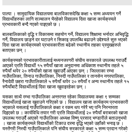
पाल्पा । सामुदायिक विद्यालयमा बालविकासदेखि कक्षा ५ सम्म अध्ययन गर्ने
विद्यार्थीहरुका लागि सञ्चालन भैरहेको विद्यालय दिवा खाजा कार्यक्रमले
प्रभावकारी बन्दै गएको पाइएको छ ।
बालबालिकाको वृद्धि र विकासमा सहयोग गर्ने, विद्यालय शिक्षामा भर्नादर अभिवृद्धि
गर्ने, विद्यालय छाड्ने दर घटाउने र सिकाइ उपलब्धि बढाउने उद्देश्यले सुरु भएको
दिवा खाजा कार्यक्रमको प्रभावकारीता बढेको स्थानीय तहका प्रमुखहरुले
बताएका छन् ।
कार्यक्रमको प्रभावकारीतालाई मध्यनजरगरी संघीय सरकारले उपलब्ध गराउर्दै
आएको प्रति विद्यार्थी १५ रुपैयाँ खाजा अनुदानमा अधिंकाश स्थानीय तहले ५
रुपैयाँ थपेर २० रुपैयाँको खाजा खुवाउर्दै आएका छन् । जिल्लाका रम्भा
गाउँपालिका, तिनाउ गाउँपालिका, निस्दी गाउँपालिका र तानसेन नगरपालिका,
रैनादेवी छहरा गाउँपालिकाले ५ रुपैयाँ थपेर २० रुपैयाँ र अन्य स्थानीय तहले १५
रुपैयाँबाटै विद्यार्थीलाई दिवा खाजा खुवाइरहेका छन् ।
यसका साथै रम्भा गाउँपालिका अन्तरगत रहेका विद्यालयमा कक्षा ९ सम्मका
विद्यार्थीलाई खाजा खुवाउने गरिएको छ । विद्यालय खाजा कार्यक्रम प्रभावकारी
भएकाले यसलाई गाउँपालिकाले कक्षा र रकम थप गरेरै भए पनि निरन्तरता
दिइएको छ । कार्यविधि तयार गरी प्रति विद्यार्थीलाई २० रुपैयाँ बराबरको खाजा
उपलब्ध गराउर्दै आएको गाउँपालिका अध्यक्ष विष्णु प्रसाद भण्डारीले बताउनुभयो
। खाजा कार्यक्रमले विद्यार्थीको टिकाउ दरमा वृद्धि भएको उहाँको भनाइ छ ।
यस्तैगरी निस्दी गाउँपालिकाले पनि संघीय सरकारले कक्षा ५ सम्म प्रदान गरेको