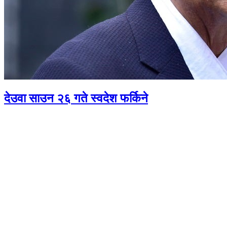
देउवा साउन २६ गते स्वदेश फर्किने