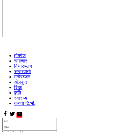
होमपेज
समाचार
विचार/ब्लग
अन्तरवार्ता
मनोरञ्जन
खेलकुद
शिक्षा
कृषि
स्वास्थ्य
करुवा टि.भी.