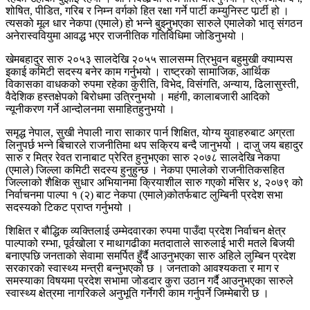
शोषित, पीडित, गरिब र निम्न वर्गको हित रक्षा गर्ने पार्टी कम्युनिस्ट पार्र्टी हो ।
त्यसको मूल धार नेकपा (एमाले) हो भन्ने बुझ्नुभएका सारुले एमालेको भातृ संगठन
अनेरास्ववियुमा आवद्ध भएर राजनीतिक गतिविधिमा जोडिनुभयो ।
खेमबहादुर सारु २०५३ सालदेखि २०५५ सालसम्म त्रिभुवन बहुमुखी क्याम्पस
इकाई कमिटी सदस्य बनेर काम गर्नुभयो । राष्ट्रको सामाजिक, आर्थिक
विकासका वाधकको रुपमा रहेका कुरीति, विभेद, विसंगति, अन्याय, ढिलासुस्ती,
वैदेशिक हस्तक्षेपको बिरोधमा उत्रिनुभयो । महंगी, कालाबजारी आदिको
न्यूनीकरण गर्ने आन्दोलनमा समाहितहुनुभयो ।
समृद्ध नेपाल, सुखी नेपाली नारा साकार पार्न शिक्षित, योग्य युवाहरुबाट अग्रता
लिनुपर्छ भन्ने बिचारले राजनीतिमा थप सक्रिय बन्दै जानुभयो । दाजु जय बहादुर
सारु र मित्र रेवत रानाबाट प्रेरित हुनुभएका सारु २०७८ सालदेखि नेकपा
(एमाले) जिल्ला कमिटी सदस्य हुनुहुन्छ । नेकपा एमालेको राजनीतिकसहित
जिल्लाको शैक्षिक सुधार अभियानमा क्रियाशील सारु गएको मंसिर ४, २०७९ को
निर्वाचनमा पाल्पा १ (२) बाट नेकपा (एमाले)कोतर्फबाट लुम्बिनी प्रदेश सभा
सदस्यको टिकट प्राप्त गर्नुभयो ।
शिक्षित र बौद्धिक व्यक्तिलाई उम्मेदवारका रुपमा पाउँदा प्रदेश निर्वाचन क्षेत्र
पाल्पाको रम्भा, पूर्वखोला र माथागढीका मतदाताले सारुलाई भारी मतले बिजयी
बनाएपछि जनताको सेवामा समर्पित हुँर्दै आउनुभएका सारु अहिले लुम्बिन प्रदेश
सरकारको स्वास्थ्य मन्त्री बन्नुभएको छ । जनताको आवश्यकता र माग र
समस्याका विषयमा प्रदेश सभामा जोडदार कुरा उठान गर्दै आउनुभएका सारुले
स्वास्थ्य क्षेत्रमा नागरिकले अनुभूति गर्नेगरी काम गर्नुपर्ने जिम्मेबारी छ ।