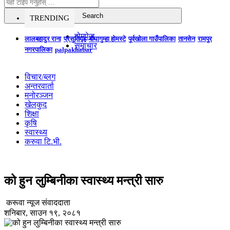
TRENDING
होमपेज
लालबहादुर राना
प्रसूतिगृह
बौघागुम्हा होमस्टे
पूर्वखोला गाउँपालिका
तानसेन
रामपुर
समाचार
नगरपालिका
palpakhabar
विचार/ब्लग
अन्तरवार्ता
मनोरञ्जन
खेलकुद
शिक्षा
कृषि
स्वास्थ्य
करुवा टि.भी.
को हुन लुम्बिनीका स्वास्थ्य मन्त्री सारु
करूवा न्यूज संवाददाता
शनिबार, साउन १९, २०८१