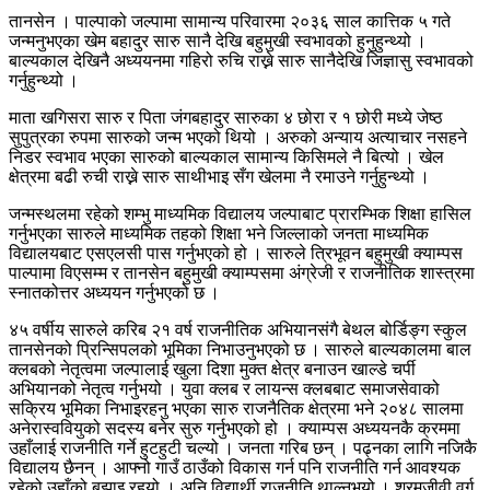
तानसेन । पाल्पाको जल्पामा सामान्य परिवारमा २०३६ साल कात्तिक ५ गते
जन्मनुभएका खेम बहादुर सारु सानै देखि बहुमुखी स्वभावको हुनुहुन्थ्यो ।
बाल्यकाल देखिनै अध्ययनमा गहिरो रुचि राख्ने सारु सानैदेखि जिज्ञासु स्वभावको
गर्नुहुन्थ्यो ।
माता खगिसरा सारु र पिता जंगबहादुर सारुका ४ छोरा र १ छोरी मध्ये जेष्ठ
सुपुत्रका रुपमा सारुको जन्म भएको थियो । अरुको अन्याय अत्याचार नसहने
निडर स्वभाव भएका सारुको बाल्यकाल सामान्य किसिमले नै बित्यो । खेल
क्षेत्रमा बढी रुची राख्ने सारु साथीभाइ सँग खेलमा नै रमाउने गर्नुहुन्थ्यो ।
जन्मस्थलमा रहेको शम्भु माध्यमिक विद्यालय जल्पाबाट प्रारम्भिक शिक्षा हासिल
गर्नुभएका सारुले माध्यमिक तहको शिक्षा भने जिल्लाको जनता माध्यमिक
विद्यालयबाट एसएलसी पास गर्नुभएको हो । सारुले त्रिभूवन बहुमुखी क्याम्पस
पाल्पामा विएसम्म र तानसेन बहुमुखी क्याम्पसमा अंग्रेजी र राजनीतिक शास्त्रमा
स्नातकोत्तर अध्ययन गर्नुभएको छ ।
४५ वर्षीय सारुले करिब २१ वर्ष राजनीतिक अभियानसंगै बेथल बोर्डिङ्ग स्कुल
तानसेनको प्रिन्सिपलको भूमिका निभाउनुभएको छ । सारुले बाल्यकालमा बाल
क्लबको नेतृत्वमा जल्पालाई खुला दिशा मुक्त क्षेत्र बनाउन खाल्डे चर्पी
अभियानको नेतृत्व गर्नुभयो । युवा क्लब र लायन्स क्लबबाट समाजसेवाको
सक्रिय भूमिका निभाइरहनु भएका सारु राजनैतिक क्षेत्रमा भने २०४८ सालमा
अनेरास्ववियुको सदस्य बनेर सुरु गर्नुभएको हो । क्याम्पस अध्ययनकै क्रममा
उहाँलाई राजनीति गर्ने हुटहुटी चल्यो । जनता गरिब छन् । पढ्नका लागि नजिकै
विद्यालय छैनन् । आफ्नो गाउँ ठाउँको विकास गर्न पनि राजनीति गर्न आवश्यक
रहेको उहाँको बुझाइ रहयो । अनि विद्यार्र्थी राजनीति थाल्नुभयो । श्रमजीवी वर्ग,