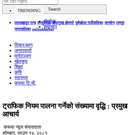
TRENDING
होमपेज
लालबहादुर राना
प्रसूतिगृह
बौघागुम्हा होमस्टे
पूर्वखोला गाउँपालिका
तानसेन
रामपुर
समाचार
नगरपालिका
palpakhabar
विचार/ब्लग
अन्तरवार्ता
मनोरञ्जन
खेलकुद
शिक्षा
कृषि
स्वास्थ्य
करुवा टि.भी.
ट्राफिक नियम पालना गर्नेको संख्यामा वृद्धि : प्रमुख
आचार्य
करूवा न्यूज संवाददाता
सोमबार, साउन १४, २०८१