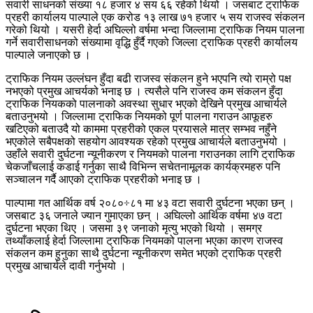
सवारी साधनको संख्या १८ हजार ४ सय ६६ रहेको थियो । जसबाट ट्राफिक
प्रहरी कार्यालय पाल्पाले एक करोड १३ लाख ७१ हजार ५ सय राजस्व संकलन
गरेको थियो । यसरी हेर्दा अघिल्लो वर्षमा भन्दा जिल्लामा ट्राफिक नियम पालना
गर्ने सवारीसाधनको संख्यामा वृद्धि हुँर्दै गएको जिल्ला ट्राफिक प्रहरी कार्यालय
पाल्पाले जनाएको छ ।
ट्राफिक नियम उल्लंघन हुँदा बढी राजस्व संकलन हुने भएपनि त्यो राम्रो पक्ष
नभएको प्रमुख आचर्यको भनाइ छ । त्यसैले पनि राजस्व कम संकलन हुँदा
ट्राफिक नियकको पालनाको अवस्था सुधार भएको देखिने प्रमुख आचार्यले
बताउनुभयो । जिल्लामा ट्राफिक नियमको पूर्ण पालना गराउन आफूहरु
खटिएको बताउदै यो काममा प्रहरीको एकल प्रयासले मात्र सम्भव नहुँने
भएकोले सबैपक्षको सहयोग आवश्यक रहेको प्रमुख आचार्यले बताउनुभयो ।
उहाँले सवारी दुर्घटना न्यूनीकरण र नियमको पालना गराउनका लागि ट्राफिक
चेकजाँचलाई कडाई गर्नुका साथै विभिन्न सचेतनामूलक कार्यक्रमहरु पनि
सञ्चालन गर्दै आएको ट्राफिक प्रहरीको भनाइ छ ।
पाल्पामा गत आर्थिक वर्ष २०८०÷८१ मा ४३ वटा सवारी दुर्घटना भएका छन् ।
जसबाट ३६ जनाले ज्यान गुमाएका छन् । अघिल्लो आर्थिक वर्षमा ४७ वटा
दुर्घटना भएका थिए । जसमा ३९ जनाको मृत्यु भएको थियो । समग्र
तथ्याँकलाई हेर्दा जिल्लामा ट्राफिक नियमको पालना भएका कारण राजस्व
संकलन कम हुनुका साथै दुर्घटना न्यूनीकरण समेत भएको ट्राफिक प्रहरी
प्रमुख आचार्यले दावी गर्नुभयो ।