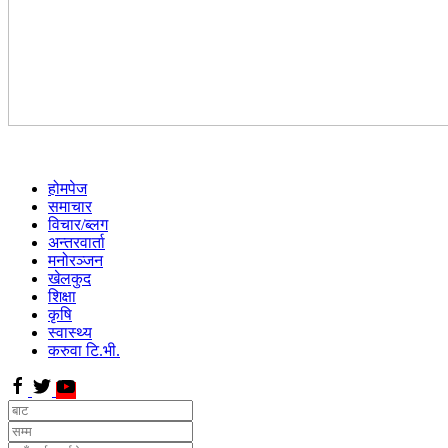
होमपेज
समाचार
विचार/ब्लग
अन्तरवार्ता
मनोरञ्जन
खेलकुद
शिक्षा
कृषि
स्वास्थ्य
करुवा टि.भी.