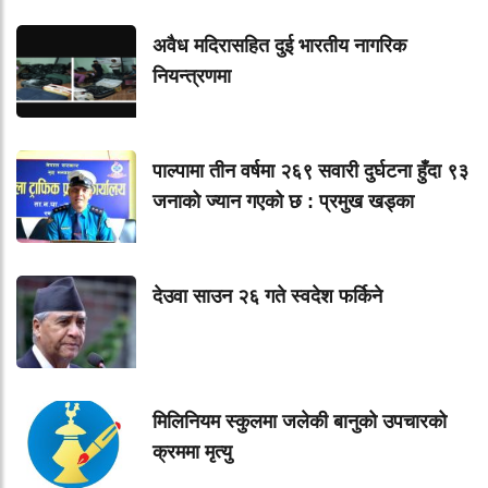
अवैध मदिरासहित दुई भारतीय नागरिक
नियन्त्रणमा
पाल्पामा तीन वर्षमा २६९ सवारी दुर्घटना हुँदा ९३
जनाको ज्यान गएको छ : प्रमुख खड्का
देउवा साउन २६ गते स्वदेश फर्किने
मिलिनियम स्कुलमा जलेकी बानुको उपचारको
क्रममा मृत्यु