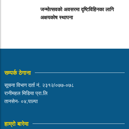
जन्मोत्सवको अवसरमा दृष्टिविहिनका लागि
अक्षयकोष स्थापना
सम्पर्क ठेगाना
सूचना विभाग दर्ता नं. २३१२/०७७-०७८
रानीमहल मिडिया प्रा.लि
तानसेन- ०४,पाल्पा
हाम्रो बारेमा