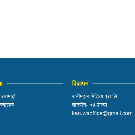
मा
विज्ञापन
ी रायमाझी
रानीमहल मिडिया प्रा.लि
सञ्चालक
तानसेन- ०४,पाल्पा
karuwaoffice@gmail.com