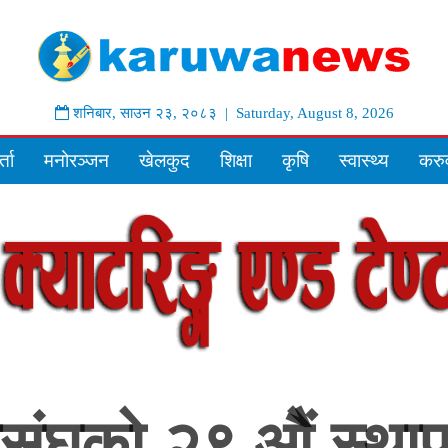
शनिबार
,
साउन
२३
,
२०८३
| Saturday, August 8, 2026
्ता
मनोरञ्जन
खेलकुद
शिक्षा
कृषि
स्वास्थ्य
करुव
संघको २९ ओैं स्था