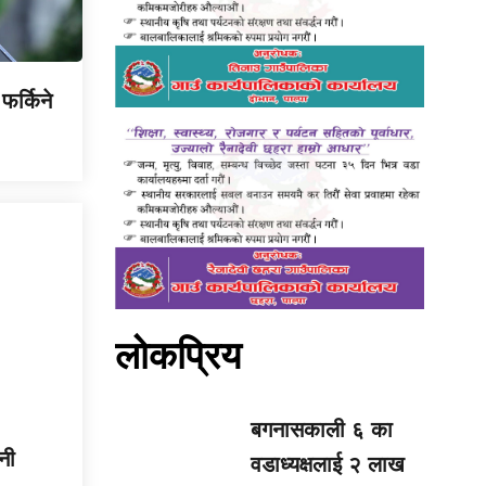
फर्किने
लोकप्रिय
बगनासकाली ६ का
नी
वडाध्यक्षलाई २ लाख