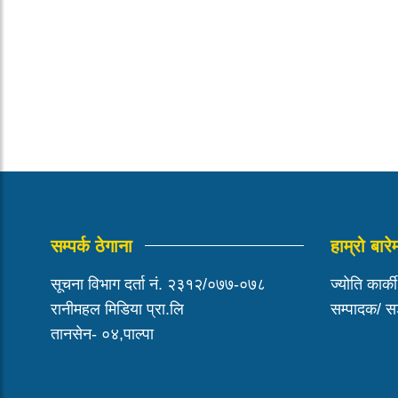
सम्पर्क ठेगाना
हाम्रो बारे
सूचना विभाग दर्ता नं. २३१२/०७७-०७८
ज्योति कार्क
रानीमहल मिडिया प्रा.लि
सम्पादक/ 
तानसेन- ०४,पाल्पा