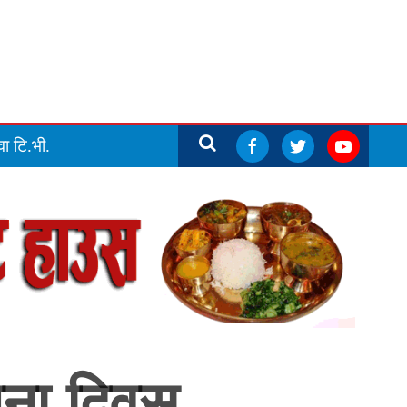
ा टि.भी.
पना दिवस