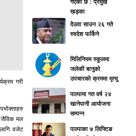
गएको छ : प्रमुख
खड्का
देउवा साउन २६ गते
स्वदेश फर्किने
मिलिनियम स्कुलमा
जलेकी बानुको
उपचारको क्रममा मृत्यु
्यक्रम गरी
पाल्पामा गत वर्ष २४
खानेपानी आयोजना
पभोक्ताहरु
सम्पन्न
, जैविक मल
पाल्पाका ७ लिफ्टिङ
लागि वजेट