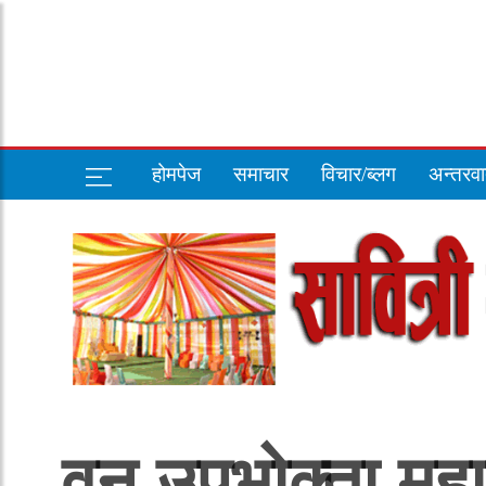
होमपेज
समाचार
विचार/ब्लग
अन्तरवार
वन उपभोक्ता महा