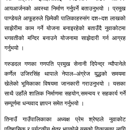
आयआर्जनको अवस्था निर्माण गर्नुपर्ने बताउनुभयो । प्रमुख
पाण्डेयले आफूहरुले छिमेकी पालिकाहरुसंग दश÷दश लाखको
साझेरीमा काम गर्ने योजना बनाइरहेको बताउँदै नुवाकोटमा
भगवतीको मन्दिर बनाउने योजनामा साझेदारी गर्न आग्रह
गर्नुभयो ।
गरुडदल गणका गणपति प्रमुख सेनानी दिपेन्द्र न्यौपानेले
कर्णेल उजिरसिंह थापाले नेपाल–अंग्रेज युद्धको समयमा
खेलेको भूमिकाका विषयमा जानकारी गराउनुभयो । यसका
साथै उहाँले शालिक निर्माणमा सहयोग,समन्वय र सहकार्य गर्ने
सम्पूर्णमा धन्यवाद ज्ञापन समेत गर्नुभयो ।
तिनाउँ गाउँपालिकाका अध्यक्ष प्रेम श्रेष्ठले नुवाकोट
एतिहासिक र पर्यटकीय क्षेत्र भएकोले यसको विकासका लागि