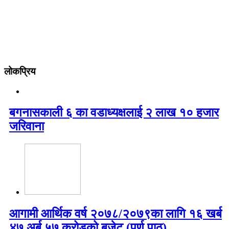
लोकप्रिय
बगनासकाली ६ का वडाध्यक्षलाई २ लाख १० हजार
जरिवाना
आगामी आर्थिक वर्ष २०७८/२०७९का लागि १६ खर्ब
४७ अर्ब ५७ करोडको बजेट (पूर्ण पाठ)