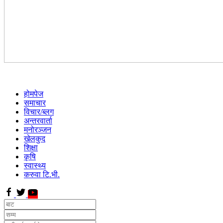
होमपेज
समाचार
विचार/ब्लग
अन्तरवार्ता
मनोरञ्जन
खेलकुद
शिक्षा
कृषि
स्वास्थ्य
करुवा टि.भी.