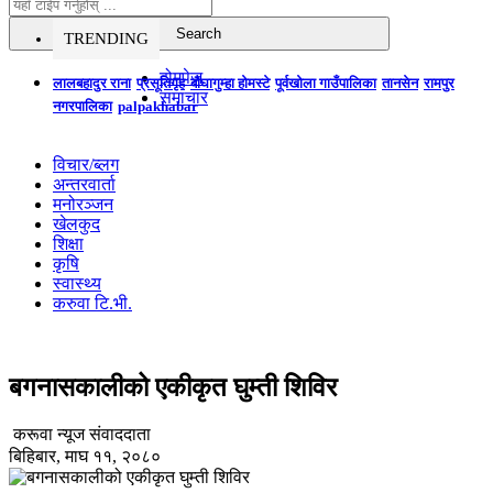
TRENDING
होमपेज
लालबहादुर राना
प्रसूतिगृह
बौघागुम्हा होमस्टे
पूर्वखोला गाउँपालिका
तानसेन
रामपुर
समाचार
नगरपालिका
palpakhabar
विचार/ब्लग
अन्तरवार्ता
मनोरञ्जन
खेलकुद
शिक्षा
कृषि
स्वास्थ्य
करुवा टि.भी.
बगनासकालीको एकीकृत घुम्ती शिविर
करूवा न्यूज संवाददाता
बिहिबार, माघ ११, २०८०