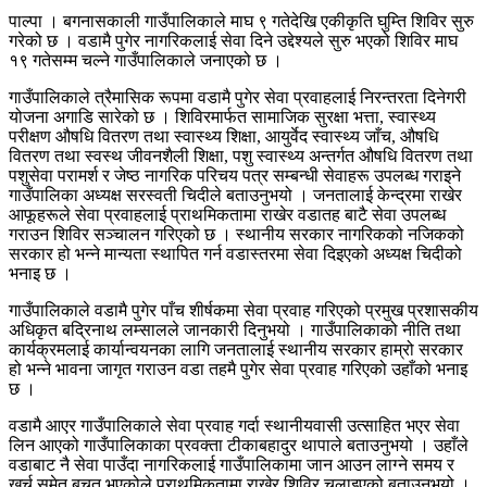
पाल्पा । बगनासकाली गाउँपालिकाले माघ ९ गतेदेखि एकीकृति घुम्ति शिविर सुरु
गरेको छ । वडामै पुगेर नागरिकलाई सेवा दिने उद्देश्यले सुरु भएको शिविर माघ
१९ गतेसम्म चल्ने गाउँपालिकाले जनाएको छ ।
गाउँपालिकाले त्रैमासिक रूपमा वडामै पुगेर सेवा प्रवाहलाई निरन्तरता दिनेगरी
योजना अगाडि सारेको छ । शिविरमार्फत सामाजिक सुरक्षा भत्ता, स्वास्थ्य
परीक्षण औषधि वितरण तथा स्वास्थ्य शिक्षा, आयुर्वेद स्वास्थ्य जाँच, औषधि
वितरण तथा स्वस्थ जीवनशैली शिक्षा, पशु स्वास्थ्य अन्तर्गत औषधि वितरण तथा
पशुसेवा परामर्श र जेष्ठ नागरिक परिचय पत्र सम्बन्धी सेवाहरू उपलब्ध गराइने
गाउँपालिका अध्यक्ष सरस्वती चिदीले बताउनुभयो । जनतालाई केन्द्रमा राखेर
आफूहरूले सेवा प्रवाहलाई प्राथमिकतामा राखेर वडातह बाटै सेवा उपलब्ध
गराउन शिविर सञ्चालन गरिएको छ । स्थानीय सरकार नागरिकको नजिकको
सरकार हो भन्ने मान्यता स्थापित गर्न वडास्तरमा सेवा दिइएको अध्यक्ष चिदीको
भनाइ छ ।
गाउँपालिकाले वडामै पुगेर पाँच शीर्षकमा सेवा प्रवाह गरिएको प्रमुख प्रशासकीय
अधिकृत बद्रिनाथ लम्सालले जानकारी दिनुभयो । गाउँपालिकाको नीति तथा
कार्यक्रमलाई कार्यान्वयनका लागि जनतालाई स्थानीय सरकार हाम्रो सरकार
हो भन्ने भावना जागृत गराउन वडा तहमै पुगेर सेवा प्रवाह गरिएको उहाँको भनाइ
छ ।
वडामै आएर गाउँपालिकाले सेवा प्रवाह गर्दा स्थानीयवासी उत्साहित भएर सेवा
लिन आएको गाउँपालिकाका प्रवक्ता टीकाबहादुर थापाले बताउनुभयो । उहाँले
वडाबाट नै सेवा पाउँदा नागरिकलाई गाउँपालिकामा जान आउन लाग्ने समय र
खर्च समेत बचत भएकोले प्राथमिकतामा राखेर शिविर चलाइएको बताउनुभयो ।