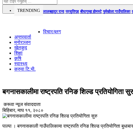
TRENDING
लालबहादुर राना
प्रसूतिगृह
बौघागुम्हा होमस्टे
पूर्वखोला गाउँपालिका
विचार/ब्लग
अन्तरवार्ता
मनोरञ्जन
खेलकुद
शिक्षा
कृषि
स्वास्थ्य
करुवा टि.भी.
बगनासकालीमा राष्ट्रपति रनिङ शिल्ड प्रतियोगिता सुर
करूवा न्यूज संवाददाता
बिहिबार, माघ ११, २०८०
पाल्पा । बगनासकाली गाउँपालिकामा राष्ट्रपति रनिङ शिल्ड प्रतियोगिता बुधाब