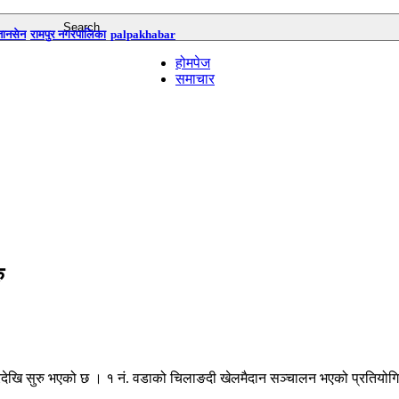
तानसेन
रामपुर नगरपालिका
palpakhabar
होमपेज
समाचार
ु
ारदेखि सुरु भएको छ । १ नं. वडाको चिलाङदी खेलमैदान सञ्चालन भएको प्रतियोगित