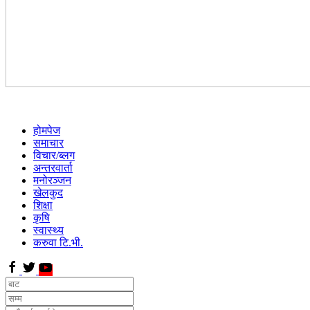
होमपेज
समाचार
विचार/ब्लग
अन्तरवार्ता
मनोरञ्जन
खेलकुद
शिक्षा
कृषि
स्वास्थ्य
करुवा टि.भी.