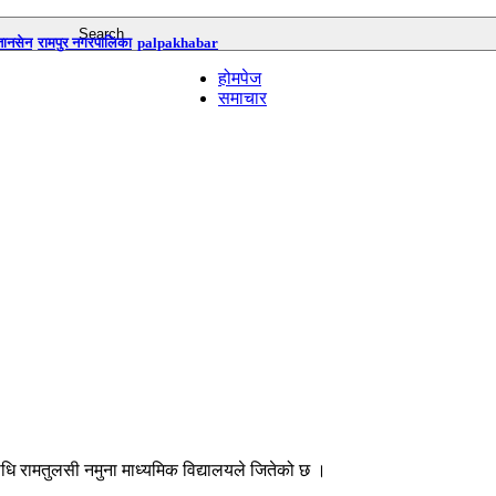
तानसेन
रामपुर नगरपालिका
palpakhabar
होमपेज
समाचार
ाधि रामतुलसी नमुना माध्यमिक विद्यालयले जितेको छ ।