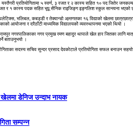
स्तैगरी प्रतियोगितामा ५ स्वर्ण, ३ रजत र २ कास्य सहित १० पद जितेर जनकल्याण
४ रजत र १ कास्य पदक सहित भूपू सैनिक राइजिङ्ग इङ्गलिश स्कुल सान्त्वना भएको
ेटिक्स, भलिबल, कबड्डी र तेक्वान्डो अन्र्तगतका १६ विद्याको खेलमा छात्रछात्रा
िकाको आयोजना र दरैठाँटी माध्यमिक विद्यालयकोे व्यवस्थापनमा भएको थियो ।
्दै रामपुर नगरपालिकाका नगर प्रमुख रमण बहादुर थापाले खेल हार जितका लागि मा
र्ने बताउनुभयो ।
ियोगिताका सदस्य सचिव सुन्दर प्रसाद देवकोटाले प्रतियोगिता सफल बनाउन सहयोग गर
 खेलमा डेनिज उन्दाभ नायक
गिता सम्पन्न