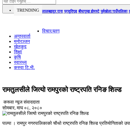
TRENDING
लालबहादुर राना
प्रसूतिगृह
बौघागुम्हा होमस्टे
पूर्वखोला गाउँपालिका
विचार/ब्लग
अन्तरवार्ता
मनोरञ्जन
खेलकुद
शिक्षा
कृषि
स्वास्थ्य
करुवा टि.भी.
रामतुलसीले जित्यो रामपुरको राष्ट्रपति रनिङ शिल्ड
करूवा न्यूज संवाददाता
सोमबार, माघ ०८, २०८०
पाल्पा । रामपुर नगरपालिकाको चौथो राष्ट्रपति रनिङ शिल्ड प्रतियोगिताको उप