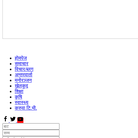
होमपेज
समाचार
विचार/ब्लग
अन्तरवार्ता
मनोरञ्जन
खेलकुद
शिक्षा
कृषि
स्वास्थ्य
करुवा टि.भी.