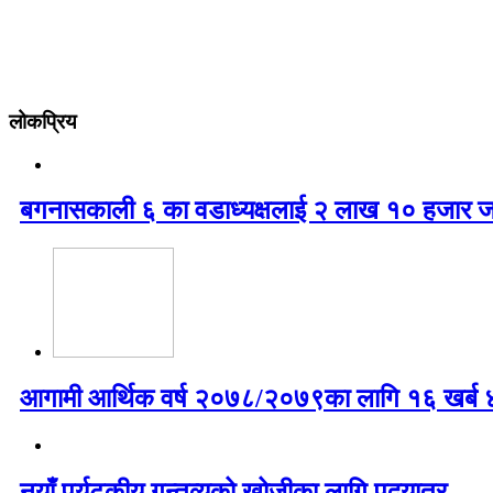
लोकप्रिय
बगनासकाली ६ का वडाध्यक्षलाई २ लाख १० हजार ज
आगामी आर्थिक वर्ष २०७८/२०७९का लागि १६ खर्ब ४७
नयाँ पर्यटकीय गन्तव्यको खोजीका लागि पदयात्र