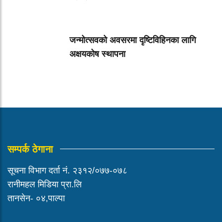
जन्मोत्सवको अवसरमा दृष्टिविहिनका लागि
अक्षयकोष स्थापना
सम्पर्क ठेगाना
सूचना विभाग दर्ता नं. २३१२/०७७-०७८
रानीमहल मिडिया प्रा.लि
तानसेन- ०४,पाल्पा