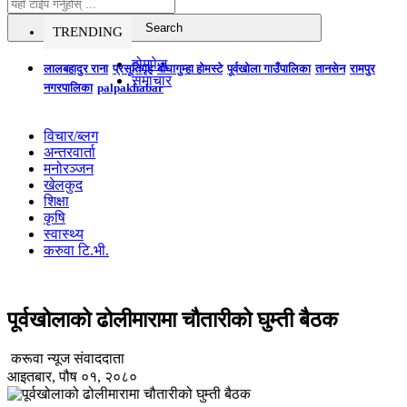
TRENDING
होमपेज
लालबहादुर राना
प्रसूतिगृह
बौघागुम्हा होमस्टे
पूर्वखोला गाउँपालिका
तानसेन
रामपुर
समाचार
नगरपालिका
palpakhabar
विचार/ब्लग
अन्तरवार्ता
मनोरञ्जन
खेलकुद
शिक्षा
कृषि
स्वास्थ्य
करुवा टि.भी.
पूर्वखोलाको ढोलीमारामा चौतारीको घुम्ती बैठक
करूवा न्यूज संवाददाता
आइतबार, पौष ०१, २०८०