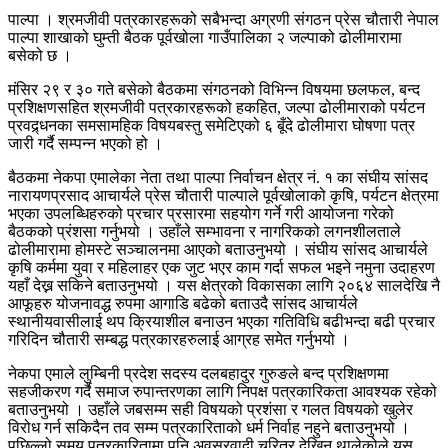
पाल्पा । श्रमजीवी पत्रकारहरूको सबैभन्दा अग्रणी संगठन प्रेस चौतारी नेपाल
पाल्पा शाखाको घुम्ती बैठक पूर्वखोला गाउँपालिका २ जल्पाको ढोलीमारामा
बसेको छ ।
मंसिर २९ र ३० गते बसेको बैठकमा संगठनको विभिन्न विषयमा छलफल, बन्द
प्रशिक्षणसहित श्रमजीवी पत्रकारहरूको हकहित, जल्पा ढोलीमाराको पर्यटन
प्रवद्र्धनका समसामहिक विषयबस्तु समेटिएको ६ बूँदे ढोलीमारा घोषणा पत्र
जारी गर्दै सम्पन्न भएको हो ।
बैठकमा नेकपा एमालेका नेता तथा पाल्पा निर्वाचन क्षेत्र नं. १ का संघीय सांसद
नारायणप्रसाद आचार्यले प्रेस चौतारी पाल्पाले पूर्वखोलाको कृषि, पर्यटन क्षेत्रमा
भएका उपलब्धिहरुको प्रचार प्रसारमा सहयोग गर्ने गरी आयोजना गरेको
बैठकको प्रंशसा गर्नुभयो । उहाँले सम्भावना र नागरिकको लगनशीलताले
ढोलीमारामा होमस्टे सञ्चालनमा आएको बताउनुभयो । संघीय सांसद आचार्यले
कृषि कर्ममा युवा र महिलाहर एक जुट भएर काम गर्दा सफल भइने नमुना उदाहरण
यहाँ देख्न सकिने बताउनुभयो । यस क्षेत्रको विकासका लागि २०६४ सालदेखि नै
आफूहरु योजनावद्ध रुपमा आगाडि बढेको बताउदै सांसद आचार्यले
स्थानीयवासीलाई थप क्रियाशील बनाउन भएका गतिविधि बढीभन्दा बढी प्रचार
गरिदिन चौतारी सम्बद्ध पत्रकारहरुलाई आग्रह समेत गर्नुभयो ।
नेकपा एमाले लुम्बिनी प्रदेश सदस्य दलबहादुर गुरुङले बन्द प्रशिक्षणमा
सहजीकरण गर्दै समाज रुपान्तरणका लागि निपक्ष पत्रकारिकता आवश्यक रहेको
बताउनुभयो । उहाँले जबसम्म सही विषयको प्रशंसा र गलत विषयको खुलेर
विरोध गर्न सकिदैन तव सम्म पत्रकारिताको धर्म निर्वाह नहुने बताउनुभयो ।
पछिल्लो समय पत्रकारितामा पनि अवसरवादी चरित्र देखिन थालेकोले यस