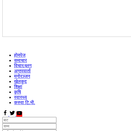
होमपेज
समाचार
विचार/ब्लग
अन्तरवार्ता
मनोरञ्जन
खेलकुद
शिक्षा
कृषि
स्वास्थ्य
करुवा टि.भी.