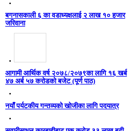
बगनासकाली ६ का वडाध्यक्षलाई २ लाख १० हजार
जरिवाना
आगामी आर्थिक वर्ष २०७८/२०७९का लागि १६ खर्ब
४७ अर्ब ५७ करोडको बजेट (पूर्ण पाठ)
नयाँ पर्यटकीय गन्तव्यको खोजीका लागि पदयात्र
सवारीसाधन कारबाहीबाट एक करोड ३३ लाख बढी