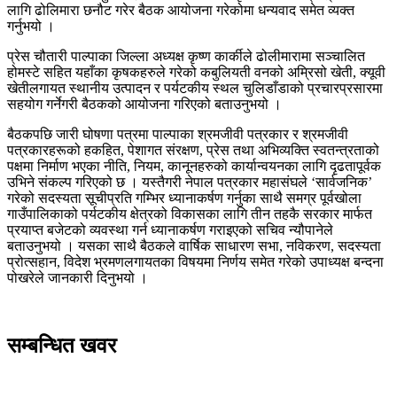
लागि ढोलिमारा छनौट गरेर बैठक आयोजना गरेकोमा धन्यवाद समेत व्यक्त
गर्नुभयो ।
प्रेस चौतारी पाल्पाका जिल्ला अध्यक्ष कृष्ण कार्कीले ढोलीमारामा सञ्चालित
होमस्टे सहित यहाँका कृषकहरुले गरेको कबुलियती वनको अम्रिसो खेती, क्यूवी
खेतीलगायत स्थानीय उत्पादन र पर्यटकीय स्थल चुलिडाँडाको प्रचारप्रसारमा
सहयोग गर्नेगरी बैठकको आयोजना गरिएको बताउनुभयो ।
बैठकपछि जारी घोषणा पत्रमा पाल्पाका श्रमजीवी पत्रकार र श्रमजीवी
पत्रकारहरूको हकहित, पेशागत संरक्षण, प्रेस तथा अभिव्यक्ति स्वतन्त्रताको
पक्षमा निर्माण भएका नीति, नियम, कानूनहरुको कार्यान्वयनका लागि दृढतापूर्वक
उभिने संकल्प गरिएको छ । यस्तैगरी नेपाल पत्रकार महासंघले ‘सार्वजनिक’
गरेको सदस्यता सूचीप्रति गम्भिर ध्यानाकर्षण गर्नुका साथै समग्र पूर्वखोला
गाउँपालिकाको पर्यटकीय क्षेत्रको विकासका लागि तीन तहकै सरकार मार्फत
प्रयाप्त बजेटको व्यवस्था गर्न ध्यानाकर्षण गराइएको सचिव न्यौपानेले
बताउनुभयो । यसका साथै बैठकले वार्षिक साधारण सभा, नविकरण, सदस्यता
प्रोत्सहान, विदेश भ्रमणलगायतका विषयमा निर्णय समेत गरेको उपाध्यक्ष बन्दना
पोखरेले जानकारी दिनुभयो ।
सम्बन्धित खवर