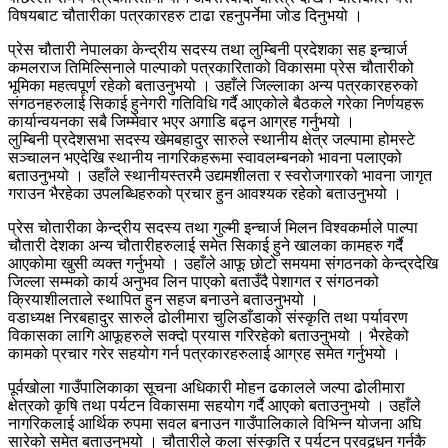
विषयबाट चौतारीका पत्रकारहरु टाढा रहनुपर्नेमा जोड दिनुभयो ।
प्रेस चौतारी नेपालका केन्द्रीय सदस्य तथा लुम्बिनी प्रदेशका सह इन्चार्ज
कमलराज तिमिल्सिनाले पाल्पाको पत्रकारिताको विकासमा प्रेस चौतारीको
भूमिका महत्वपूर्ण रहेको बताउनुभयो । उहाँले जिल्लाका अन्य पत्रकारहरुको
संगठनहरुलाई सिकाई हुनेगरी गतिविधि गर्दै आएकोले बैठकले गरेका निर्णयहरू
कार्यान्वयनका सबै जिम्मेवार भएर अगाडि बढ्न आग्रह गर्नुभयो ।
लुम्बिनी प्रदेशसभा सदस्य खेमबहादुर सारुले स्थानीय क्षेत्र जल्पामा होमस्टे
सञ्चालन भएदेखि स्थानीय नागरिकहरूमा स्वावलम्बनको भावना पलाएको
बताउनुभयो । उहाँले स्थानीयस्तरमै उद्यमशीलता र स्वरोजगारको भावना जागृत
गराउन भैरहेका उपलब्धिहरुको प्रचार हुन आवश्यक रहेको बताउनुभयो ।
प्रेस चोतारीका केन्द्रीय सदस्य तथा गुल्मी इन्चार्ज मिलन विश्वकर्माले पाल्पा
चौतारी देशका अन्य चौतारीहरुलाई समेत सिकाई हुने खालका कामहरु गर्दै
आएकोमा खुसी व्यक्त गर्नुभयो । उहाँले आफू छोटो समयमा संगठनको केन्द्रदेखि
जिल्ला सम्मको कार्य अनुभव लिन पाएको बताउँदै पेशागत र संगठनको
क्रियाशीलताले स्थापित हुन सहज बनाउने बताउनुभयो ।
वडाध्यक्ष निरबहादुर सारुले ढोलीमारा चुलिडाँडाको संस्कृति तथा पर्यावरण
विकासका लागि आफूहरुले सक्दो प्रयास गरिरहेको बताउनुभयो । भैरहेको
कामको प्रचार गरेर सहयोग गर्न पत्रकारहरुलाई आग्रह समेत गर्नुभयो ।
पूर्वखोला गाउँपालिकाका सूचना अधिकारी मोहन ढकालले जल्पा ढोलीमारा
क्षेत्रको कृषि तथा पर्यटन विकासमा सहयोग गर्दै आएको बताउनुभयो । उहाँले
नागरिकलाई आर्थिक रुपमा सवल बनाउन गाउँपालिकाले विभिन्न योजना अघि
सारेको समेत बताउनुभयो । चौतारीले कला संस्कृति र पर्यटन प्रवद्र्धन गर्नकै