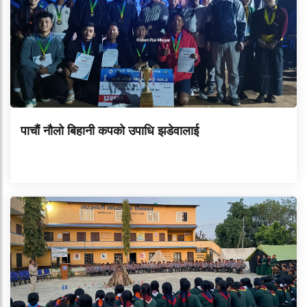
पाचौं नौलो बिहानी कपको उपाधि झडेवालाई