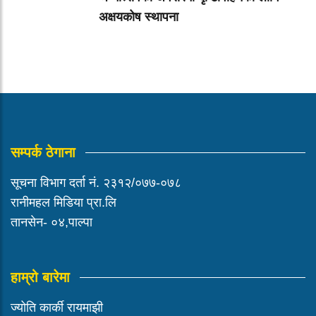
अक्षयकोष स्थापना
सम्पर्क ठेगाना
सूचना विभाग दर्ता नं. २३१२/०७७-०७८
रानीमहल मिडिया प्रा.लि
तानसेन- ०४,पाल्पा
हाम्रो बारेमा
ज्योति कार्की रायमाझी