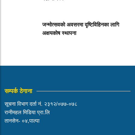
जन्मोत्सवको अवसरमा दृष्टिविहिनका लागि
अक्षयकोष स्थापना
सम्पर्क ठेगाना
सूचना विभाग दर्ता नं. २३१२/०७७-०७८
रानीमहल मिडिया प्रा.लि
तानसेन- ०४,पाल्पा