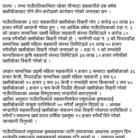
पाल्पा । रम्भा गाउँपालिकाभित्र रहेका तीनवटा सहकारीले एक वर्षमा
खसीबोकाबाट पौने तीन करोडको कारोबार गरेको जनाएका छन ।
गाउँपालिकाका ३ वटा सहकारीले खसीबोका विक्री गरेर २ करोड ७२ लाख ३०
हजार रुपैयाँ आम्दानी गरेका हुन् । गत आर्थिक वर्षमा गाउँपालिकाको वडा नं. २
को उपहार सामाजिक उद्यमी महिला सहकारी संस्था लिमिटेडले १ करोड ८०
लाख रुपैयाँको खसीबोका बिक्री गरेको हो । यस्तैगरी वडा नं. ३ को पिपलडाँडा
सामाजिक उद्यमी महिला सहकारी संस्था लिमिटेडले ४९ लाख ५० हजार
रुपैयाँको खसीबोका विक्री गरेको जनाएको छ । वडा नं. १ को रम्भादेवी
सानाकिसान कृषि सहकारी संस्था लिमिटेडले ३७ लाख ८० हजार रुपैयाँको
खसीबोका विक्री गरेको छ ।
उपहार सामाजिक उद्यमी महिला सहकारीले १ हजार ३ सयवटा खसीबोकाको ३६
हजार केजी, पिपलडाँडा सामाजिक उद्यमी महिला सहकारी ३ सय ६०
खसीबोकाको १० हजार ३ सय ३० केजी र रम्भादेवी साना किसानले २ सय ४०
खसीबोकाको ८ हजार ४ सय केजी जिउँदो तौलको खसीबोका विक्री गरेको
गाउँपालिकाका अध्यक्ष विष्णुप्रसाद भण्डारीले बताउनुभयो ।
उहाँका अनुसार गाउँपालिकाले सहकारीमार्फत पशुपालक कृषकलाई
खसीबोकाको मासुमा प्रतिकिलो ५० रुपैयाँ अनुदान दिएको छ । अध्यक्ष
भण्डारीले सहकारीलाई खसीबोका संकलन तथा विक्री गरेवापत प्रतिकिलो २
रुपैयाँ र मसलन्द खर्च वापत वार्षिक एकमुष्ठ १५ हजार रुपैयाँ दिने गरेको
जानकारी दिनुभयो ।
गाउँपालिकाले पशुपालक कृषकहरुका लागि उत्पादनका आधारमा अनुदान दिन
थालेपछि पशुपालक कृषकहरुको संख्यामा वृद्धि भएको छ । उत्पादन भएको