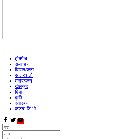
होमपेज
समाचार
विचार/ब्लग
अन्तरवार्ता
मनोरञ्जन
खेलकुद
शिक्षा
कृषि
स्वास्थ्य
करुवा टि.भी.