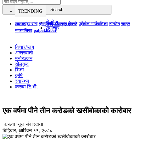
TRENDING
होमपेज
लालबहादुर राना
प्रसूतिगृह
बौघागुम्हा होमस्टे
पूर्वखोला गाउँपालिका
तानसेन
रामपुर
समाचार
नगरपालिका
palpakhabar
विचार/ब्लग
अन्तरवार्ता
मनोरञ्जन
खेलकुद
शिक्षा
कृषि
स्वास्थ्य
करुवा टि.भी.
एक वर्षमा पौने तीन करोडको खसीबोकाको कारोबार
करूवा न्यूज संवाददाता
बिहिबार, आश्विन ११, २०८०