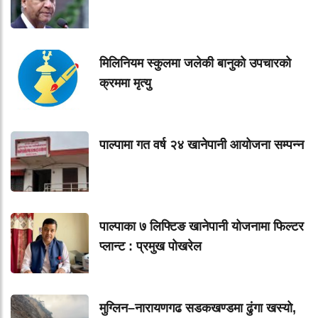
मिलिनियम स्कुलमा जलेकी बानुको उपचारको
क्रममा मृत्यु
पाल्पामा गत वर्ष २४ खानेपानी आयोजना सम्पन्न
पाल्पाका ७ लिफ्टिङ खानेपानी योजनामा फिल्टर
प्लान्ट : प्रमुख पोखरेल
मुग्लिन–नारायणगढ सडकखण्डमा ढुंगा खस्यो,