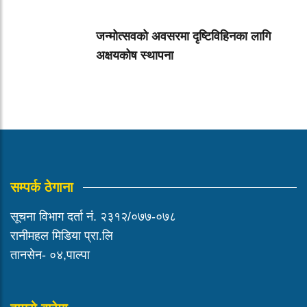
जन्मोत्सवको अवसरमा दृष्टिविहिनका लागि
अक्षयकोष स्थापना
सम्पर्क ठेगाना
सूचना विभाग दर्ता नं. २३१२/०७७-०७८
रानीमहल मिडिया प्रा.लि
तानसेन- ०४,पाल्पा