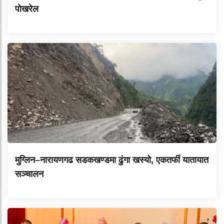
पोखरेल
मुग्लिन–नारायणगढ सडकखण्डमा ढुंगा खस्यो, एकतर्फी यातायात
सञ्चालन