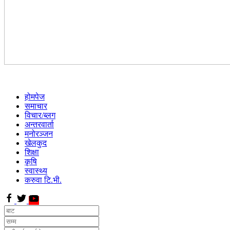
होमपेज
समाचार
विचार/ब्लग
अन्तरवार्ता
मनोरञ्जन
खेलकुद
शिक्षा
कृषि
स्वास्थ्य
करुवा टि.भी.