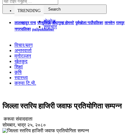
TRENDING
होमपेज
लालबहादुर राना
प्रसूतिगृह
बौघागुम्हा होमस्टे
पूर्वखोला गाउँपालिका
तानसेन
रामपुर
समाचार
नगरपालिका
palpakhabar
विचार/ब्लग
अन्तरवार्ता
मनोरञ्जन
खेलकुद
शिक्षा
कृषि
स्वास्थ्य
करुवा टि.भी.
जिल्ला स्तरिय हाजिरी जवाफ प्रतियोगिता सम्पन्न
करूवा संवाददाता
सोमबार, भाद्र २५, २०८०