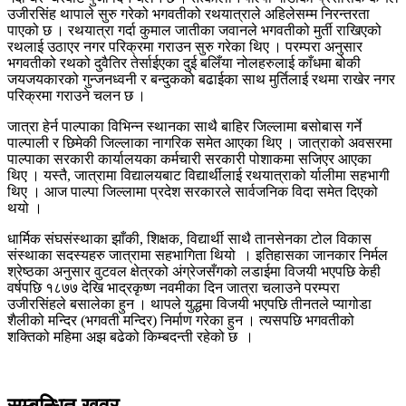
उजीरसिंह थापाले सुरु गरेको भगवतीको रथयात्राले अहिलेसम्म निरन्तरता
पाएको छ । रथयात्रा गर्दा कुमाल जातीका जवानले भगवतीको मुर्ती राखिएको
रथलाई उठाएर नगर परिक्रमा गराउन सुरु गरेका थिए । परम्परा अनुसार
भगवतीको रथको दुवैतिर तेर्साईएका दुई बलिँया नोलहरुलाई काँधमा बोकी
जयजयकारको गुन्जनध्वनी र बन्दुकको बढाईका साथ मुर्तिलाई रथमा राखेर नगर
परिक्रमा गराउने चलन छ ।
जात्रा हेर्न पाल्पाका विभिन्न स्थानका साथै बाहिर जिल्लामा बसोबास गर्ने
पाल्पाली र छिमेकी जिल्लाका नागरिक समेत आएका थिए । जात्राको अवसरमा
पाल्पाका सरकारी कार्यालयका कर्मचारी सरकारी पोशाकमा सजिएर आएका
थिए । यस्तै, जात्रामा विद्यालयबाट विद्यार्थीलाई रथयात्राको र्यालीमा सहभागी
थिए । आज पाल्पा जिल्लामा प्रदेश सरकारले सार्वजनिक विदा समेत दिएको
थयो ।
धार्मिक संघसंस्थाका झाँकी, शिक्षक, विद्यार्थी साथै तानसेनका टोल विकास
संस्थाका सदस्यहरु जात्रामा सहभागिता थियो । इतिहासका जानकार निर्मल
श्रेष्ठका अनुसार वुटवल क्षेत्रको अंग्रेजसँगको लडाईमा विजयी भएपछि केही
वर्षपछि १८७७ देखि भाद्रकृष्ण नवमीका दिन जात्रा चलाउने परम्परा
उजीरसिंहले बसालेका हुन । थापले युद्धमा विजयी भएपछि तीनतले प्यागोडा
शैलीको मन्दिर (भगवती मन्दिर) निर्माण गरेका हुन । त्यसपछि भगवतीको
शक्तिको महिमा अझ बढेको किम्बदन्ती रहेको छ ।
सम्बन्धित खवर