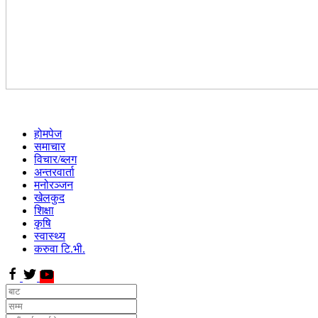
होमपेज
समाचार
विचार/ब्लग
अन्तरवार्ता
मनोरञ्जन
खेलकुद
शिक्षा
कृषि
स्वास्थ्य
करुवा टि.भी.