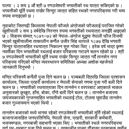
पाल्पा । २ सय ३ औं श्री ७ रणउजेश्वरी भगवतीको रथ यात्रा सकिएको छ ।
भगवतीको मूर्ति रथमा राखेर सिन्दुर जात्रा सहित रथको नगरपरिक्रमा गरी भव्य
रुपमा मनाइएको छ ।
नुवाकोट जितगढी किल्लामा नेपाली फौजले अंग्रेजको फौजलाई पराजित गरेको
खुसीयाली २ सय ३ वर्षदेखि निरन्तर रुपमा भगवतीको रथयात्रा मनाइँदै आइएको
छ । विक्रम संम्वत् १८७१÷७२ को नेपाल–अंग्रेज युद्धमा नेपाली फौज विजयी
भएको खुसीयालीमा तत्कालीन कर्णेल उजीर सिंह थापाले १८७७ देखि भगवती
सिन्दुर यात्रासहित रथयात्रा निकाल्न सुरु गरेका थिए । हरेक वर्ष भाद्र कृष्ण
नवमीका दिन भगवतीको रथलाई बजार परिक्रमा गराउने चलन रहेको छ । श्री
७ रणउजेश्वरी भगवतीको मूर्ति रथमा राखेर सिन्दुर जात्रा गर्दै तानसेन नगर
परिक्रमा गरिएको मन्दिर व्यवस्थापन समितिका अध्यक्ष अशोक महर्जनले
जानकारी दिनुभयो ।
मन्दिर परिसरमै कर्नेली पुजा दिने चलन छ । पञ्चबली दिएपछि जिल्ला प्रशासन
कार्यालय, जिल्ला प्रहरी कार्यालय र नेपाली सेनाको गणमा पुजा गरी बली दिने
चलन छ । भगवतीको रथयात्राका दिन तानसेन र वरपरबाट आएकाले भाकल
अनुसारको कुखुरा, हाँस, बोका, राँगो बली दिने चलन छ । तानसेन बजारमा
जयजयकारको गुन्जनसहित भगवतीको रथलाई टोल, टोलमा घुमाउँदा तानसेन
बजार गुञ्जायमान भएको थियो ।
तानसेन बजारको मध्ये भागमा रहेको रणउजेश्वरी भगवतीको मुर्ति रहेको रथलाई
बाजागाजासहित जनप्रतिनिधि, नेपाली सेना, प्रहरी, सरकारी कर्मचारी,
भजनमण्डल, नगरबासी सहभागी भएका थिए । भगवतीको रथले नगरपरिक्रमा
गर्दा घर–घरबाट पुजा दिने चलन छ । तत्कालीन पाल्पा गौंडाका प्रसासक कर्णेल