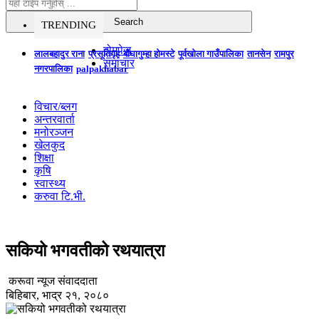
TRENDING
होमपेज
लालबहादुर राना
प्रसूतिगृह
बौघागुम्हा होमस्टे
पूर्वखोला गाउँपालिका
तानसेन
रामपुर
समाचार
नगरपालिका
palpakhabar
विचार/ब्लग
अन्तरवार्ता
मनोरञ्जन
खेलकुद
शिक्षा
कृषि
स्वास्थ्य
करुवा टि.भी.
सकियो भगवतीको रथयात्रा
करूवा न्यूज संवाददाता
बिहिबार, भाद्र २१, २०८०