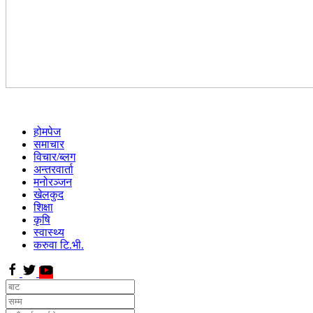
होमपेज
समाचार
विचार/ब्लग
अन्तरवार्ता
मनोरञ्जन
खेलकुद
शिक्षा
कृषि
स्वास्थ्य
करुवा टि.भी.