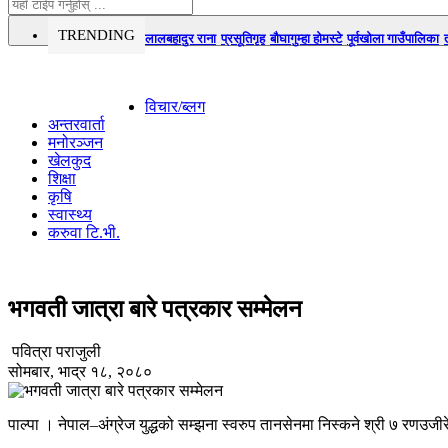
TRENDING
लालबहादुर राना
प्रसूतिगृह
बौघागुम्हा होमस्टे
पूर्वखोला गाउँपालिका
विचार/ब्लग
अन्तरवार्ता
मनोरञ्जन
खेलकुद
शिक्षा
कृषि
स्वास्थ्य
करुवा टि.भी.
भगवती जात्रा बारे पत्रकार सम्मेलन
पवित्रा पराजुली
सोमबार, भाद्र १८, २०८०
पाल्पा । नेपाल–अंग्रेज युद्धको सम्झना स्वरुप तानसेनमा निस्कने श्री ७ रणउज