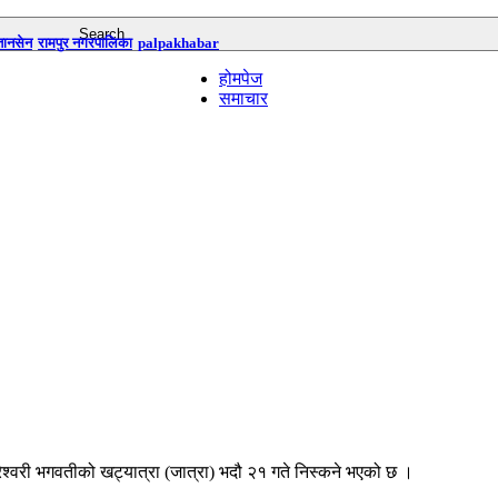
तानसेन
रामपुर नगरपालिका
palpakhabar
होमपेज
समाचार
ीरेश्वरी भगवतीको खट्यात्रा (जात्रा) भदौ २१ गते निस्कने भएको छ ।