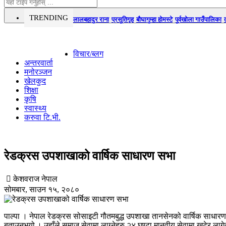
TRENDING
लालबहादुर राना
प्रसूतिगृह
बौघागुम्हा होमस्टे
पूर्वखोला गाउँपालिका
विचार/ब्लग
अन्तरवार्ता
मनोरञ्जन
खेलकुद
शिक्षा
कृषि
स्वास्थ्य
करुवा टि.भी.
रेडक्रस उपशाखाको वार्षिक साधारण सभा
 केशवराज नेपाल
सोमबार, साउन १५, २०८०
पाल्पा । नेपाल रेडक्रस सोसाइटी गौतमबुद्ध उपशाखा तानसेनको वार्षिक साधारण 
बताउनुभयो । उहाँले समाज सेवामा लाग्नेहरु २४ घण्टा मानवीय सेवामा खटेर ला