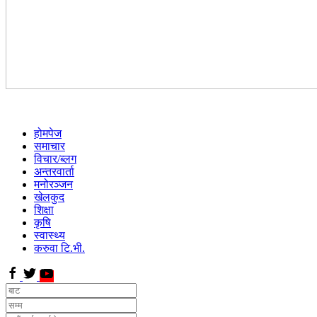
होमपेज
समाचार
विचार/ब्लग
अन्तरवार्ता
मनोरञ्जन
खेलकुद
शिक्षा
कृषि
स्वास्थ्य
करुवा टि.भी.