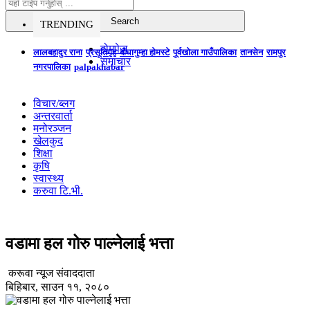
TRENDING
होमपेज
लालबहादुर राना
प्रसूतिगृह
बौघागुम्हा होमस्टे
पूर्वखोला गाउँपालिका
तानसेन
रामपुर
समाचार
नगरपालिका
palpakhabar
विचार/ब्लग
अन्तरवार्ता
मनोरञ्जन
खेलकुद
शिक्षा
कृषि
स्वास्थ्य
करुवा टि.भी.
वडामा हल गोरु पाल्नेलाई भत्ता
करूवा न्यूज संवाददाता
बिहिबार, साउन ११, २०८०