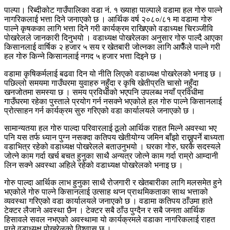
पाल्पा। रिब्दीकोट गाउँपालिका वडा नं. १ ख्याहा पाल्पाले वडामा हल गोरु पाल्ने
नागरिकलाई भत्ता दिने जनाएको छ । आर्थिक वर्ष २०८०/८१ मा वडामा गोरु
पाल्ने कृषकका लागि भत्ता दिने गरी कार्यक्रम राखिएको वडाध्यक्ष चिरञ्जीवि
पोखरेलले जानकारी दिनुभयो । वडाध्यक्ष पोखरेलका अनुसार गोरु पाल्दै आएका
किसानलाई वार्षिक २ हजार ५ सय र खेतबारी जोत्नका लागि आफैँले पाल्ने गरी
हल गोरु किन्ने किसानलाई नगद ५ हजार भत्ता दिइने छ ।
वडामा कृषिकर्मलाई बढवा दिन यो नीति लिएको वडाध्यक्ष पोखरेलको भनाइ छ ।
पछिल्लो समयमा गाउँघरमा युवाहरु नहुँदा र कृषि खेतीप्रति चासो नहुँदा
खनजोतमा समस्या छ । समय प्रविधीको भएपनि उपलब्ध नयाँ प्रविधीमा
गाउँघरमा रहेका पुस्ताले प्रयोग गर्न नसक्ने भएकोले हल गोरु पाल्ने किसानलाई
प्रोत्साहन गर्न कार्यक्रम सुरु गरिएको वडा कार्यालयले जनाएको छ ।
सामान्यतया हल गोरु पाल्दा परिवारलाई ठूलो आर्थिक राहत मिल्ने अवस्था भए
पनि यस तर्फ ध्यान पुग्न नसक्दा कतिपय खेतीयोग्य जमिन बाँझो राख्नुपर्ने बाध्यता
वडाभित्र रहेको वडाध्यक्ष पोखरेलले बताउनुभयो । घरका गोरु, घरकै सदस्यले
जोत्ने काम गर्दा खर्च बचत हुनुका साथै अन्यत्र जोत्ने काम गर्दा राम्रो आम्दानी
लिन सक्ने अवस्था अहिले रहेको वडाध्यक्ष पोखरेलको भनाइ छ ।
गोरु पाल्दा आर्थिक लाभ हुनुका साथै रोजगारी र खेतबारीका लागि मलसमेत हुने
भएकोले गोरु पाल्ने किसानलाई उत्साह थप्न प्राथमिकताका साथ भत्ताको
व्यवस्था गरिएको वडा कार्यालयले जनाएको छ । वडामा कतिपय ठाँउमा हाते
टेक्टर लैजाने अवस्था छैन । टेक्टर सबै ठाँउ पुग्दैन र सबै जनता आर्थिक
हिसावले सवल नभएको अवस्थामा यो कार्यक्रमले वडाका नागरिकलाई राहत
पुग्ने वडाध्यक्ष पोखरेलको विश्वास छ ।