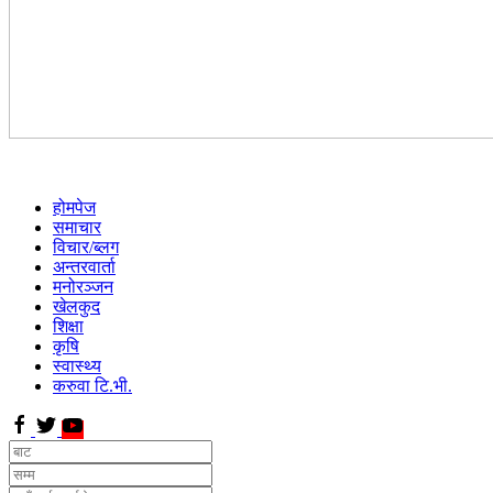
होमपेज
समाचार
विचार/ब्लग
अन्तरवार्ता
मनोरञ्जन
खेलकुद
शिक्षा
कृषि
स्वास्थ्य
करुवा टि.भी.