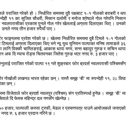
लले पराजित गरेको हो । निर्धारित समयमा दुवै पक्षबाट १–१ गोलको बराबरी र थप
्देही ११ का सुजित चौधरी, मिसान दर्लामी र मनोज श्रेष्ठले गोल गरेपनि निसान
िघा नवलपरासीका प्रकाश पुनले गोल गरेर खेललाई अग्रता दिलाएका थिए । उनको
। उनले नगद तीन हजार रुपैयाँ पाए ।
र्टर फाइनलमा प्रवेश गरेको छ । खेलमा निर्धारित समयमा दुबै टिमले १–१ गोलको
 टिमलाई अग्रता दिलाएका थिए भने न्यू युथ युनियन पाल्पाका मनिष तामाङले ३६
का लागि विक्की चाम्लिङराई, आकास थापा मगर, सन्त बहादुर गुरुङ र सचिन थापा
्यान अफ दि म्याच रोड्स चितवनका जितेस गुरुङ भएर नगद रु. ३ हजार पाए ।
स्नुलाई पराजित गरेको पाल्पा १९ गते शुक्रबार फोर ब्रदर्स नवलपरासी पश्चिमसँग
र गोर्खाली लखनउ भारत रहेका छन् । यस्तै समूह ‘बी’ मा रुपन्देही ११, २८ विघा
हेका छन् ।
मा विजेताले फोर ब्रदर्श नवलपुर (पश्चिम) संग प्रतिस्पर्धा हुनेछ । समूह ‘बी’ मा
विजेताले दि फेमस महिन्द्र दल गणसँग खेल्नेछ ।
ख ५० हजार, पाल्पाली करुवा ट्रफी, मेडल र प्रमाणपत्र पाउने आयोजकले जनाएको
ई नगद रु. ६ हजार प्रदान गरिने छ ।