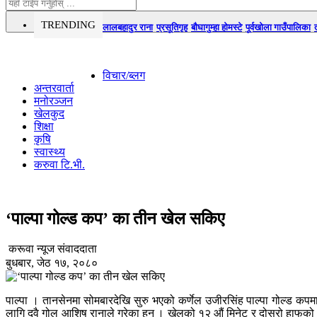
TRENDING
लालबहादुर राना
प्रसूतिगृह
बौघागुम्हा होमस्टे
पूर्वखोला गाउँपालिका
विचार/ब्लग
अन्तरवार्ता
मनोरञ्जन
खेलकुद
शिक्षा
कृषि
स्वास्थ्य
करुवा टि.भी.
‘पाल्पा गोल्ड कप’ का तीन खेल सकिए
करूवा न्यूज संवाददाता
बुधबार, जेठ १७, २०८०
पाल्पा । तानसेनमा सोमबारदेखि सुरु भएको कर्णेल उजीरसिंह पाल्पा गोल्ड कप
लागि दुवै गोल आशिष रानाले गरेका हुन् । खेलको १२ औं मिनेट र दोस्रो हाफको ९