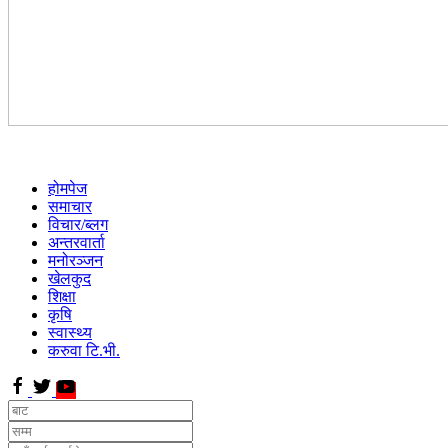
होमपेज
समाचार
विचार/ब्लग
अन्तरवार्ता
मनोरञ्जन
खेलकुद
शिक्षा
कृषि
स्वास्थ्य
करुवा टि.भी.