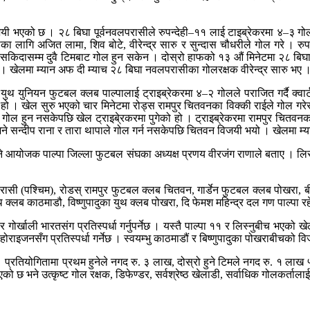
जयी भएको छ । २८ बिघा पूर्वनवलपरासीले रुपन्देही–११ लाई टाइब्रेकरमा ४–३ गो
 लागि अजित लामा, शिव बोटे, वीरेन्द्र सारु र सुन्दास चौधरीले गोल गरे । रुपन
ल सकिदासम्म दुवै टिमबाट गोल हुन सकेन । दोस्रो हाफको १३ औं मिनेटमा २८ ब
ुन् । खेलमा म्यान अफ दी म्याच २८ बिघा नवलपरासीका गोलरक्षक वीरेन्द्र सारु भए 
 युथ युनियन फुटबल क्लब पाल्पालाई ट्राइब्रेकरमा ४–२ गोलले पराजित गर्दै क्वा
हो । खेल सुरु भएको चार मिनेटमा रोड्स रामपुर चितवनका विक्की राईले गोल गरेर
 गोल हुन नसकेपछि खेल ट्राइबे्रकरमा पुगेको हो । ट्राइब्रेकरमा रामपुर चितवन
 भने सन्दीप राना र तारा थापाले गोल गर्न नसकेपछि चितवन विजयी भयो । खेलमा म
 हुने आयोजक पाल्पा जिल्ला फुटबल संघका अध्यक्ष प्रणय वीरजंग राणाले बताए । लि
परासी (पश्चिम), रोडस् रामपुर फुटबल क्लब चितवन, गार्डेन फुटबल क्लब पोखरा, बी
 क्लब काठमाडौ, विष्णुपादुका युथ क्लब पोखरा, दि फेमश महिन्द्र दल गण पाल्पा र
ोर्खाली भारतसंग प्रतिस्पर्धा गर्नुपर्नेछ । यस्तै पाल्पा ११ र लिस्नुबीच भएको खेल
 होराइजनसँग प्रतिस्पर्धा गर्नेछ । स्वयम्भु काठमाडौं र बिष्णुपादुका पोखराबीचको 
 प्रतियोगितामा प्रथम हुनेले नगद रु. ३ लाख, दोस्रो हुने टिमले नगद रु. १ ला
ो छ भने उत्कृष्ट गोल रक्षक, डिफेण्डर, सर्वश्रेष्ठ खेलाडी, सर्वाधिक गोलकर्ताला