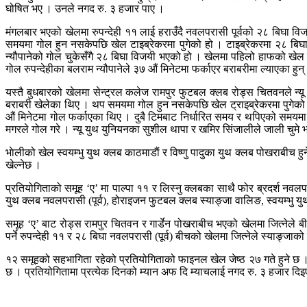
घोषित भए । उनले नगद रु. ३ हजार पाए ।
मंगलबार भएको खेलमा रुपन्देही ११ लाई हराउँदै नवलपरासी पूर्वको २८ बिघा वि
समयमा गोल हुन नसकेपछि खेल टाइब्रेकरमा पुगेको हो । टाइब्रेकरमा २८ बिघाका
न्यौपानेको गोल चुकेसँगै २८ बिघा विजयी भएको हो । खेलमा पहिलो हाफको खे
गोल रुपन्देहीका बलराम न्यौपानेले ३७ औं मिनेटमा फर्काएर बराबरीमा ल्याएका ह
यस्तै बुधबारको खेलमा सेन्ट्रल कलेज रामपुर फुटबल क्लब रोड्स चितवनले न्यू
बराबरी खेलेका थिए । थप समयमा गोल हुन नसकेपछि खेल ट्राइब्रेकरमा पुगेको 
औं मिनेटमा गोल फर्काएका थिए । दुबै टिमबाट निर्धारित समय र थपिएको समयमा
मगरले गोल गरे । न्यू युथ युनियनका सुशील थापा र खमिर सिंजालीले जाली चुमे
भाेलीको खेल स्वयम्भु युथ क्लब काठमाडाैं र विष्णु पादुका युथ क्लब पोखराबीच
खेल्नेछ ।
प्रतियोगिताको समूह ‘ए’ मा पाल्पा ११ र लिस्नु क्लबका साथै फोर ब्रदर्श नवल
युथ क्लब नवलपरासी (पूर्व), होराइजन फुटबल क्लब स्याङ्जा वालिङ, स्वयम्भु युथ
समूह ‘ए’ बाट रोड्स रामपुर चितवन र गार्डेन पोखराबीच भएको खेलमा जित्नेले बीर ग
पर्ने रुपन्देही ११ र २८ बिघा नवलपरासी (पूर्व) बीचको खेलमा जित्नेले स्याङ्जाको
१२ समूहको सहभागिता रहेको प्रतियोगिताको फाइनल खेल जेष्ठ २७ गते हुने छ ।
छ । प्रतियोगितामा प्रत्येक दिनको म्यान अफ दि म्याचलाई नगद रु. ३ हजार दिइएक