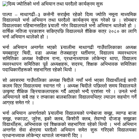
पाल्पा – माथागढी–३ कसेनी सराईमा रहेको दिव्य ज्योति नमूना माध्यमिक
विद्यालयले भर्ना अभियान तथा घरदैलो कार्यक्रम सुरू गरेको छ । सोमबार
विद्यालयका पहिचानसहित ¥याली गरेर विद्यालयले भर्ना अभियान थालेको हो ।
वार्षिक नतिजा प्रकाशन सकिएपछि विद्यालयले शैक्षिक सत्र २०८० का लागि
भर्ना अभियान थालेको हो ।
भर्ना अभियान अन्तर्गत भएको ¥यालीमा माथागढी गाउँपालिकाका अध्यक्ष
यमबहादुर चिदी, वडा अध्यक्ष तेजबहादुर घर्तीमगर, विद्यालय व्यवस्थापन
समितिका अध्यक्ष रेखीराम राना, प्रधानाध्यापक लोकेन्द्र थापा, विद्यालय
व्यवस्थापन समितिका पूर्व अध्यक्षहरू, सदस्य, शिक्षक अभिभावक समितिका
पदाधिकारीहरूको सहभागिता रहेको थियो ।
सो अवसरमा गाउँपालिका अध्यक्ष चिदीले नयाँ भर्ना भएका विद्यार्थीलाई कापी
कलम दिएर विद्यालयमा स्वागत गरे । अध्यक्ष चिदीले पछिल्लो समय विद्यालयले
उत्कृष्ट शैक्षिक क्रियाकलापहरू गर्दै आएको भन्दै प्रशंसा गरे । उनले भर्ना
अभियानले सबै तह र तप्काका बालबालिका विद्यालयभित्र ल्याउन सहयोग गर्ने
आग्रह समेत गरे ।
भर्ना अभियान अन्तर्गतको ¥यालीमा विद्यालयको पन्चेबाजा समूह, व्याण्ड बाजा
समूह, स्काउट, जुरेस, इको क्लब, किशोरी क्लब, तेवाण्दो दोजाङ् समूहका
विद्यार्थीहरू, अभिभावक एवं शिक्षकको सहभागिता रहेको थियो । भर्ना अभियान
अन्तर्गत सेवा क्षेत्रमा घरदैलो अभियान समेत सुरू गरिएको विद्यालयका
प्रधानाध्याक लोकेन्द्र थापाले जानकारी दिए ।