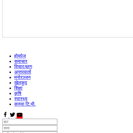
होमपेज
समाचार
विचार/ब्लग
अन्तरवार्ता
मनोरञ्जन
खेलकुद
शिक्षा
कृषि
स्वास्थ्य
करुवा टि.भी.