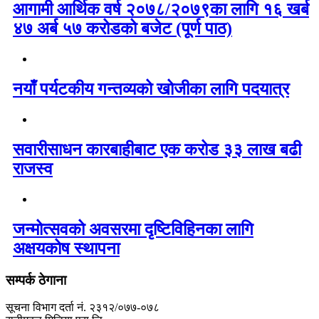
आगामी आर्थिक वर्ष २०७८/२०७९का लागि १६ खर्ब
४७ अर्ब ५७ करोडको बजेट (पूर्ण पाठ)
नयाँ पर्यटकीय गन्तव्यको खोजीका लागि पदयात्र
सवारीसाधन कारबाहीबाट एक करोड ३३ लाख बढी
राजस्व
जन्मोत्सवको अवसरमा दृष्टिविहिनका लागि
अक्षयकोष स्थापना
सम्पर्क ठेगाना
सूचना विभाग दर्ता नं. २३१२/०७७-०७८