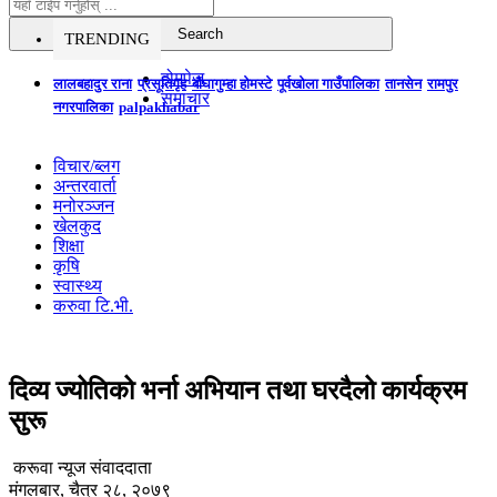
TRENDING
होमपेज
लालबहादुर राना
प्रसूतिगृह
बौघागुम्हा होमस्टे
पूर्वखोला गाउँपालिका
तानसेन
रामपुर
समाचार
नगरपालिका
palpakhabar
विचार/ब्लग
अन्तरवार्ता
मनोरञ्जन
खेलकुद
शिक्षा
कृषि
स्वास्थ्य
करुवा टि.भी.
दिव्य ज्योतिको भर्ना अभियान तथा घरदैलो कार्यक्रम
सुरू
करूवा न्यूज संवाददाता
मंगलबार, चैत्र २८, २०७९