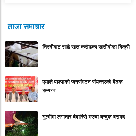
ताजा समाचार
निस्दीबाट साढे सात करोडका खसीबोका बिक्री
एमाले पाल्पाको जनसंगठन संयन्त्रको बैठक
सम्पन्न
गुल्मीमा लगातार बेवारिसे भरुवा बन्दुक बरामद