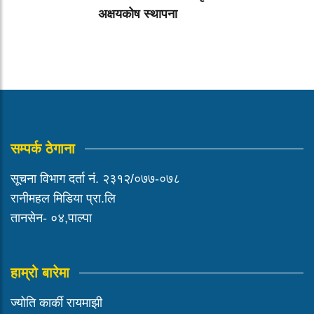
अक्षयकोष स्थापना
सम्पर्क ठेगाना
सूचना विभाग दर्ता नं. २३१२/०७७-०७८
रानीमहल मिडिया प्रा.लि
तानसेन- ०४,पाल्पा
हाम्रो बारेमा
ज्योति कार्की रायमाझी