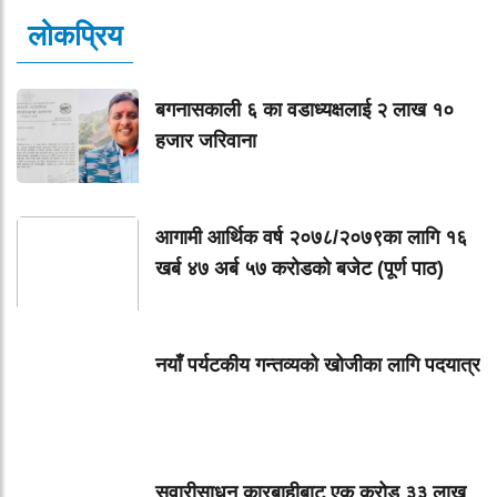
लोकप्रिय
बगनासकाली ६ का वडाध्यक्षलाई २ लाख १०
हजार जरिवाना
आगामी आर्थिक वर्ष २०७८/२०७९का लागि १६
खर्ब ४७ अर्ब ५७ करोडको बजेट (पूर्ण पाठ)
नयाँ पर्यटकीय गन्तव्यको खोजीका लागि पदयात्र
सवारीसाधन कारबाहीबाट एक करोड ३३ लाख