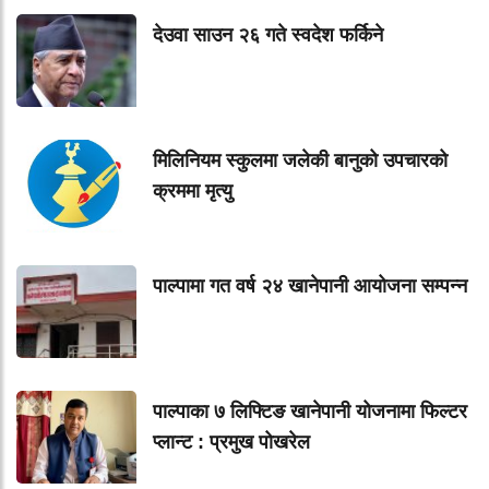
देउवा साउन २६ गते स्वदेश फर्किने
मिलिनियम स्कुलमा जलेकी बानुको उपचारको
क्रममा मृत्यु
पाल्पामा गत वर्ष २४ खानेपानी आयोजना सम्पन्न
पाल्पाका ७ लिफ्टिङ खानेपानी योजनामा फिल्टर
प्लान्ट : प्रमुख पोखरेल