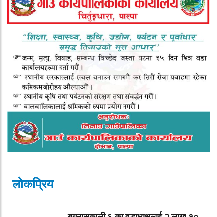
लोकप्रिय
बगनासकाली ६ का वडाध्यक्षलाई २ लाख १०