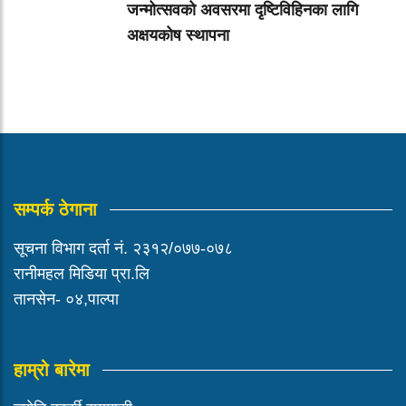
जन्मोत्सवको अवसरमा दृष्टिविहिनका लागि
अक्षयकोष स्थापना
सम्पर्क ठेगाना
सूचना विभाग दर्ता नं. २३१२/०७७-०७८
रानीमहल मिडिया प्रा.लि
तानसेन- ०४,पाल्पा
हाम्रो बारेमा