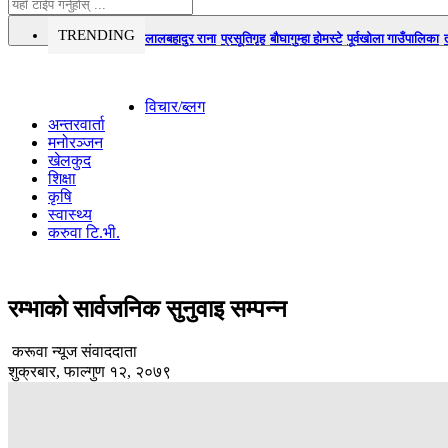
TRENDING
लालबहादुर राना
प्रसूतिगृह
बौघागुम्हा होमस्टे
पूर्वखोला गाउँपालिका
विचार/ब्लग
अन्तरवार्ता
मनोरञ्जन
खेलकुद
शिक्षा
कृषि
स्वास्थ्य
करुवा टि.भी.
रम्भाको सार्वजनिक सुनुवाइ सम्पन्न
करूवा न्यूज संवाददाता
शुक्रबार, फाल्गुण १२, २०७९