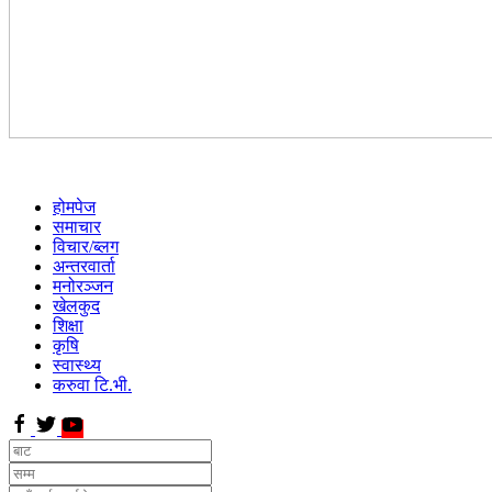
होमपेज
समाचार
विचार/ब्लग
अन्तरवार्ता
मनोरञ्जन
खेलकुद
शिक्षा
कृषि
स्वास्थ्य
करुवा टि.भी.