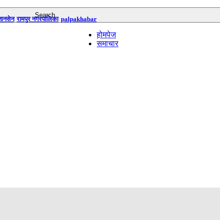
तानसेन
रामपुर नगरपालिका
palpakhabar
होमपेज
समाचार