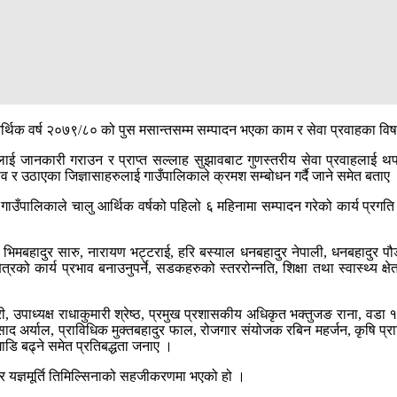
 आर्थिक वर्ष २०७९/८० को पुस मसान्तसम्म सम्पादन भएका काम र सेवा प्रवाहका वि
लाई जानकारी गराउन र प्राप्त सल्लाह सुझावबाट गुणस्तरीय सेवा प्रवाहलाई थप 
झाव र उठाएका जिज्ञासाहरुलाई गाउँपालिकाले क्रमश सम्बोधन गर्दै जाने समेत बताए
गाउँपालिकाले चालु आर्थिक वर्षको पहिलो ६ महिनामा सम्पादन गरेको कार्य प्रगत
याल, भिमबहादुर सारु, नारायण भट्टराई, हरि बस्याल धनबहादुर नेपाली, धनबहादुर प
त्रको कार्य प्रभाव बनाउनुपर्ने, सडकहरुको स्तररोन्नति, शिक्षा तथा स्वास्थ्य 
डारी, उपाध्यक्ष राधाकुमारी श्रेष्ठ, प्रमुख प्रशासकीय अधिकृत भक्तुजङ राना, वड
िवप्रसाद अर्याल, प्राविधिक मुक्तबहादुर फाल, रोजगार संयोजक रबिन महर्जन, कृष
ाडि बढ्ने समेत प्रतिबद्धता जनाए ।
े र यज्ञमूर्ति तिमिल्सिनाको सहजीकरणमा भएको हो ।