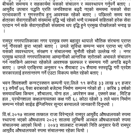
बीचको समन्वय र सहकार्यमा यसको संचालन र व्यवस्थापन गर्नुपर्ने बताए ।
आयुर्वेद उपचार पद्धति प्रति जनविश्वास बढ्दै गएको समयमा यसको सेवा
प्रभावकारी र गुणस्तरीय हुनु आवश्यक रहेको बताए । पछिल्लो समय यस
क्षेत्रका सेवाग्राहीको संख्यामा वृद्धि भई रहेको भन्दै पञ्चकर्म सहितको हरेक सेवा
प्रदान गर्न सके सेवाग्राहीको संख्यामा थप वृद्धि हुने प्रमुख पोखरेलको भनाइ छ
।
रामपुर नगरपालिकाका नगर प्रमुख रमण बहादुर थापाले भौतिक संरचना प्राप्त
गर्नु गौरवको कुरा भएको बताए । उनले सुविधा सम्पन्न भवन प्राप्त भए पनि
यसको व्यवस्थापन, संरक्षण र संचालनमा चुनौती रहेको उल्लेख गरे । नगर
प्रमुख थापाले नगरपालिकामा आम्दानीको आन्तरिक स्रोतको अभावले संचालन
गर्न नसकिने अवस्था रहेकोले आवश्यक छलफल र समन्वय गरी अगाडि बढ्ने
बताए । उनले प्रक्रिया अनुसार १५ शैयाबाट २५ शैयामा स्तरवृद्धि गरी प्रदेश
सरकारलाई हस्तान्तरण गर्ने एउटा विकल्प समेत रहेको बताए ।
भवन शिवशक्ती कन्स्ट्रक्सन कम्पनी प्रा.लिले ११ करोड ३३ लाख ४९ हजार
९३ रुपैयाँ ७६ पैसा बराबरको बजेटमा निर्माण सम्पन्न गरेको हो । करिब ३ वर्षको
समयावधिमा किचन , शौचालय, योगा हल , अपरेशन कक्ष , एक्सरे कक्ष , मिटिङ
हल , प्रयोगशाला कक्षलगायतका कक्ष गरी ६८ कोठा रहेको ३ तले भवन निर्माण
सम्पन्न गरेको साईड ईन्जिनियर सुन्दर बस्यालले जानकारी दिनुभयो ।
विं.सं.२०१७ सालमा तत्काल राजा विरेन्द्रले रामपुर आयुर्वेद औषधालयको रुपमा
स्थापना भएको औषधालय २०२९ सालमा लुम्बिनी अञ्चल औषधालयको रुपमा
संचालनमा आएको थियो । २०४३ सालबाट राज्यको निति अनुसार फेरी रामपुर
आयुर्वेद औषधालयको रुपमा संचालनमा रहेका थियो ।