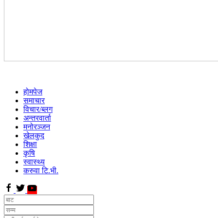
होमपेज
समाचार
विचार/ब्लग
अन्तरवार्ता
मनोरञ्जन
खेलकुद
शिक्षा
कृषि
स्वास्थ्य
करुवा टि.भी.