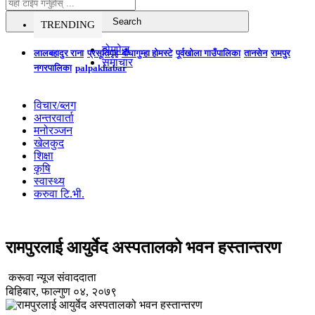
TRENDING
होमपेज
लालबहादुर राना
प्रसूतिगृह
बौघागुम्हा होमस्टे
पूर्वखोला गाउँपालिका
तानसेन
रामपुर
समाचार
नगरपालिका
palpakhabar
विचार/ब्लग
अन्तरवार्ता
मनोरञ्जन
खेलकुद
शिक्षा
कृषि
स्वास्थ्य
करुवा टि.भी.
रामपुरलाई आयुर्वेद अस्पतालको भवन हस्तान्तरण
करूवा न्यूज संवाददाता
बिहिबार, फाल्गुण ०४, २०७९