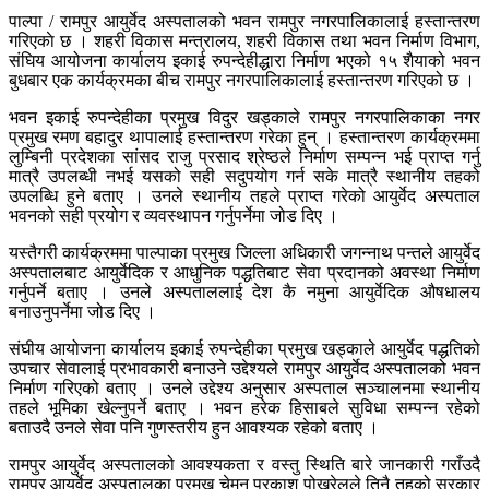
पाल्पा / रामपुर आयुर्वेद अस्पतालको भवन रामपुर नगरपालिकालाई हस्तान्तरण
गरिएकाे छ । शहरी विकास मन्त्रालय, शहरी विकास तथा भवन निर्माण विभाग,
संघिय आयोजना कार्यालय इकाई रुपन्देहीद्धारा निर्माण भएको १५ शैयाको भवन
बुधबार एक कार्यक्रमका बीच रामपुर नगरपालिकालाई हस्तान्तरण गरिएको छ ।
भवन इकाई रुपन्देहीका प्रमुख विदुर खड्काले रामपुर नगरपालिकाका नगर
प्रमुख रमण बहादुर थापालाई हस्तान्तरण गरेका हुन् । हस्तान्तरण कार्यक्रममा
लुम्बिनी प्रदेशका सांसद राजु प्रसाद श्रेष्ठले निर्माण सम्पन्न भई प्राप्त गर्नु
मात्रै उपलब्धी नभई यसको सही सदुपयोग गर्न सके मात्रै स्थानीय तहको
उपलब्धि हुने बताए । उनले स्थानीय तहले प्राप्त गरेको आयुर्वेद अस्पताल
भवनको सही प्रयोग र व्यवस्थापन गर्नुपर्नेमा जोड दिए ।
यस्तैगरी कार्यक्रममा पाल्पाका प्रमुख जिल्ला अधिकारी जगन्नाथ पन्तले आयुर्वेद
अस्पतालबाट आयुर्वेदिक र आधुनिक पद्धतिबाट सेवा प्रदानको अवस्था निर्माण
गर्नुपर्ने बताए । उनले अस्पताललाई देश कै नमुना आयुर्वेदिक औषधालय
बनाउनुपर्नेमा जोड दिए ।
संघीय आयोजना कार्यालय इकाई रुपन्देहीका प्रमुख खड्काले आयुर्वेद पद्धतिको
उपचार सेवालाई प्रभावकारी बनाउने उद्देश्यले रामपुर आयुर्वेद अस्पतालको भवन
निर्माण गरिएको बताए । उनले उद्देश्य अनुसार अस्पताल सञ्चालनमा स्थानीय
तहले भूमिका खेल्नुपर्ने बताए । भवन हरेक हिसाबले सुविधा सम्पन्न रहेको
बताउदै उनले सेवा पनि गुणस्तरीय हुन आवश्यक रहेको बताए ।
रामपुर आयुर्वेद अस्पतालको आवश्यकता र वस्तु स्थिति बारे जानकारी गराँउदै
रामपुर आयुर्वेद अस्पतालका प्रमुख चेमन प्रकाश पोखरेलले तिनै तहको सरकार