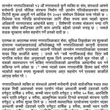
तानसेन नगरपालिकाको १२ औं नगरसभाले कुनै व्यक्ति वा संघ, संस्थाले आफ्नो
मनोमानी ढंगले भौतिक संरचना निर्माण गरी उपभोग गरिरहेकाहरुसंग बहाल
विटौरी शुल्क असुली गर्न आर्थिक ऐन २०७९ संशोधन विधेयक पास गरेको छ ।
विधेयक पास गरेपछि कार्यान्वयनका लागि तीब्र रुपमा काम भएको सूचना
अधिकारी भरत्तप्रसाद आचार्यले बताए । विशेषगरी राजश्व संकलन भन्दा पनि
सडक सीमा बचाँउनका लागि काम अगाडि बढेको उनको भनाइ छ । जसले
सडक सुरक्षामा समेत सहयोग गर्ने उनको दावी छ ।
प्रत्यक्ष वा अप्रत्यक्ष रुपमा नगरपालिकाबाट सेवा, सुविधा लिइरहेका तर शुल्कको
दायरामा नआएकाहरुलाई अभिलेखबद्ध गरी नगरपालिकाको कानुनी दायरामा
ल्याउनको लागि प्रयासको थालनी गरिएको तानसेन नगरपालिकाका प्रवक्ता
यादव सिंह कार्कीले बताए । उनले भने “सबै नागरिकलाई सेवा दिएर सबै
नागरिक मार्फत सेवा अनुसारको शुल्क लिने अभ्यास हामीले सुरु गरेका छौं ।
यसको व्यवस्थापन गर्न सकिए नगरपालिकाको आन्तरिक आम्दानीमा थप गर्न
सकिन्छ भन्ने अपेक्षा छ ।” जम्मा भएको रकम नगरवासीकै हितमा खर्च गरिने
भएकोले सहज रुपमा शुल्कको दायरामा आएर सहयोग गर्न प्रवक्ता कार्कीले
आग्रह समेत गरे ।
नगरपालिकाले व्यक्ति वा संस्थाले आफ्नो मनोमानी ढंगले सार्वजनिक स्थल तथा
सडक मिची आवासको रुपमा प्रयोग गरेका अस्थायी कच्ची टहराको प्रति
वर्गफुट वार्षिक २ रुपैंया, कच्ची भवन प्रति वर्गफुट २ रुपैंया ५० पैसा, आरसिसि
भवन प्रति वर्गफुट ४ रुपैंया, आल्मुनियम फलाम टिनले बनाएको संरचना प्रति
वर्गफुट ४ रुपैंया शुल्क लिने छ । त्यस्तै व्यवसायिक प्रयोजनमा प्रयोग भएका
अस्थायी कच्ची टहराको प्रति वर्गफुट वार्षिक ३ रुपैंया, कच्ची भवन प्रति