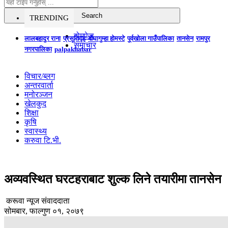
TRENDING
होमपेज
लालबहादुर राना
प्रसूतिगृह
बौघागुम्हा होमस्टे
पूर्वखोला गाउँपालिका
तानसेन
रामपुर
समाचार
नगरपालिका
palpakhabar
विचार/ब्लग
अन्तरवार्ता
मनोरञ्जन
खेलकुद
शिक्षा
कृषि
स्वास्थ्य
करुवा टि.भी.
अव्यवस्थित घरटहराबाट शुल्क लिने तयारीमा तानसेन
करूवा न्यूज संवाददाता
सोमबार, फाल्गुण ०१, २०७९