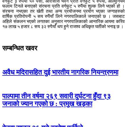
वर्गफुट ३ रुपैंया ५० पैसा, आरसिसि भवन प्रति वर्गफुट ५ रुपैंया, आल्मुनियम
फलाम टिनले बनाएको संरचना प्रति वर्गफुट ५ रुपैंया शुल्क लिने भएको हो ।
संरचना नभएका तर खेती तथा अन्य प्रयोजनमा प्रयोग भएका जग्गाहरुको
वार्षिक प्रतिरोपनी ५ सय रुपैंयाँ लिने नगरपालिकाले जनाएको छ । जसबाट
अहिले संकलन भएको लगतका अनुसार नगरपालिकाको आन्तरिक आयमा करिव
१७ लाख ५ हजार ८ सय ३२ रुपैयाँ थप हुने राजश्व अधिकृत घर्तीको भनाइ छ ।
सम्बन्धित खवर
अवैध मदिरासहित दुई भारतीय नागरिक नियन्त्रणमा
पाल्पामा तीन वर्षमा २६९ सवारी दुर्घटना हुँदा ९३
जनाको ज्यान गएको छ : प्रमुख खड्का