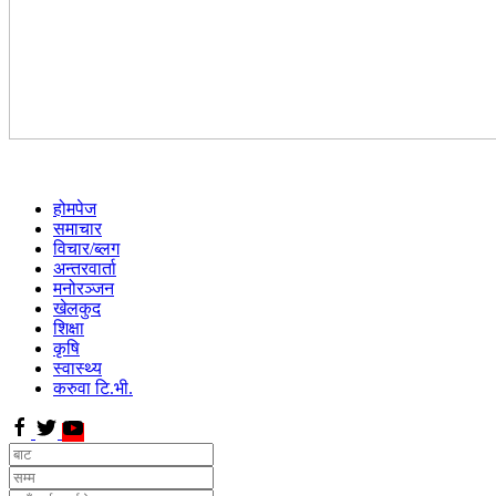
होमपेज
समाचार
विचार/ब्लग
अन्तरवार्ता
मनोरञ्जन
खेलकुद
शिक्षा
कृषि
स्वास्थ्य
करुवा टि.भी.