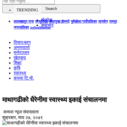
TRENDING
होमपेज
लालबहादुर राना
प्रसूतिगृह
बौघागुम्हा होमस्टे
पूर्वखोला गाउँपालिका
तानसेन
रामपुर
समाचार
नगरपालिका
palpakhabar
विचार/ब्लग
अन्तरवार्ता
मनोरञ्जन
खेलकुद
शिक्षा
कृषि
स्वास्थ्य
करुवा टि.भी.
माथागढीको धैरेनीमा स्वास्थ्य इकाई संचालनमा
करूवा न्यूज संवाददाता
शुक्रबार, माघ २७, २०७९