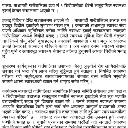
पाल्पा/ माथागढी गाउँपालिका वडा नंं १ चिदीपानीको धैरेनी सामुदायिक स्वास्थ्य
इकाई केन्द्र संचालनमा आएको छ ।
इकाई विहिवार देखि सञ्चालनमा आएको हो । माथागढी गाउँपालिका अध्यक्ष यम
बहादुर चिदीले इकाईको शुभारम्भ गरेका हुन् । जनताको आधारभूत स्वास्थ सेवा
पाउने अधिकार सुनिश्चित गर्नका लागिर स्वस्थ्य इकाई सञ्चालनमा ल्याएको
गाउँपालिका अध्यक्ष चिदीले बताए । उनले स्वास्थ्य सुविधा लिन धैरेनी क्षेत्रका
नागरिकले खेप्नु परेको दुख हटाउन जनताको आवश्कता र माग अनुसार स्वास्थ्य
इकाई केन्द्रको सञ्चालन गरिएको बताए । अब सहज रुपमा स्वास्थ्य सेवामा
पहुँच पुग्ने र आधारभूत स्वास्थ्य सेवाबाट बञ्चित हुनुनपर्ने अध्यक्ष चिदीको भनाइ
छ ।
शुभारम्भ कार्यक्रमका गाउँपालिका उपाध्यक्ष बिस्नु लुङ्चेले रोग लागिसकेपछि
उपचार गर्न भन्दा रोग लाग्न नदिनु बुद्धिमता हुने बताइन् । नियमित स्वास्थ्य
परीक्षण गर्दा मधुमेह,उच्च रक्तचापलगायतका रोगबाट बच्न सकिने भएकोले
समयमै आफ्नो स्वास्थ्यको ख्याल गर्न आग्रह समेत गरिन् ।
कार्यक्रम माथागढी गाउँपालिका सामाजिक विकास समिति संयोजक तथा वडा न
१ चिदीपानीका वडाध्यक्ष राजकुमार पन्थीले स्वास्थ्य इकाईको सेवा सुरु भएपछि
वडावासीलाई सहज हुने विश्वास व्यक्त गरे । उनले सामान्य स्वास्थ्य समस्या
आएपनि चेकजाँचका लागि ठूलो खर्च गरेर अन्यन्त्र जानुपर्ने बाध्यताको अन्त्य
भएको समेत बताए । स्वास्थ्य इकाईमा तत्कालका लागि दुई जना स्वास्थ्यकर्मीको
व्यवस्था गरिएको छ । जसवाट आवश्यक आधारभूत सेवा उपलब्ध हुने अध्यक्ष
पन्थीको भनाइ छ । चुनावी प्रचारका समयमा घरदैलो गर्दा जनताले स्वास्थ्य
सेवा लिनका लागि भोगेको दुख नजिकबाट देखेकोले प्राथमिकताका साथ इकाई