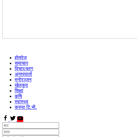
होमपेज
समाचार
विचार/ब्लग
अन्तरवार्ता
मनोरञ्जन
खेलकुद
शिक्षा
कृषि
स्वास्थ्य
करुवा टि.भी.