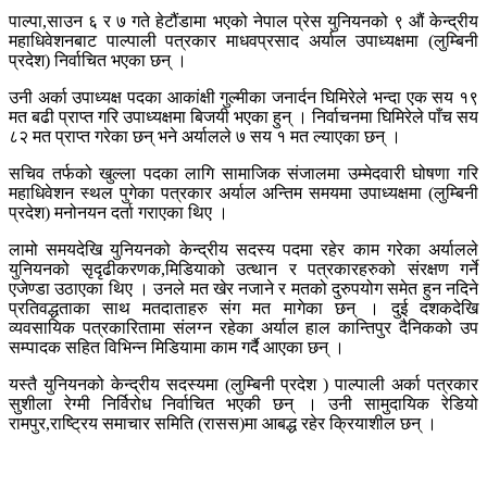
पाल्पा,साउन ६ र ७ गते हेटौंडामा भएको नेपाल प्रेस युनियनको ९ औं केन्द्रीय
महाधिवेशनबाट पाल्पाली पत्रकार माधवप्रसाद अर्याल उपाध्यक्षमा (लुम्बिनी
प्रदेश) निर्वाचित भएका छन् ।
उनी अर्का उपाध्यक्ष पदका आकांक्षी गुल्मीका जनार्दन घिमिरेले भन्दा एक सय १९
मत बढी प्राप्त गरि उपाध्यक्षमा बिजयी भएका हुन् । निर्वाचनमा घिमिरेले पाँच सय
८२ मत प्राप्त गरेका छन् भने अर्यालले ७ सय १ मत ल्याएका छन् ।
सचिव तर्फको खुल्ला पदका लागि सामाजिक संजालमा उम्मेदवारी घोषणा गरि
महाधिवेशन स्थल पुगेका पत्रकार अर्याल अन्तिम समयमा उपाध्यक्षमा (लुम्बिनी
प्रदेश) मनोनयन दर्ता गराएका थिए ।
लामो समयदेखि युनियनको केन्द्रीय सदस्य पदमा रहेर काम गरेका अर्यालले
युनियनको सृदृढीकरणक,मिडियाको उत्थान र पत्रकारहरुको संरक्षण गर्ने
एजेण्डा उठाएका थिए । उनले मत खेर नजाने र मतको दुरुपयोग समेत हुन नदिने
प्रतिवद्धताका साथ मतदाताहरु संग मत मागेका छन् । दुई दशकदेखि
व्यवसायिक पत्रकारितामा संलग्न रहेका अर्याल हाल कान्तिपुर दैनिकको उप
सम्पादक सहित विभिन्न मिडियामा काम गर्दै आएका छन् ।
यस्तै युनियनको केन्द्रीय सदस्यमा (लुम्बिनी प्रदेश ) पाल्पाली अर्का पत्रकार
सुशीला रेग्मी निर्विरोध निर्वाचित भएकी छन् । उनी सामुदायिक रेडियो
रामपुर,राष्ट्रिय समाचार समिति (रासस)मा आबद्ध रहेर क्रियाशील छन् ।