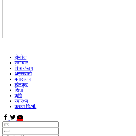
होमपेज
समाचार
विचार/ब्लग
अन्तरवार्ता
मनोरञ्जन
खेलकुद
शिक्षा
कृषि
स्वास्थ्य
करुवा टि.भी.