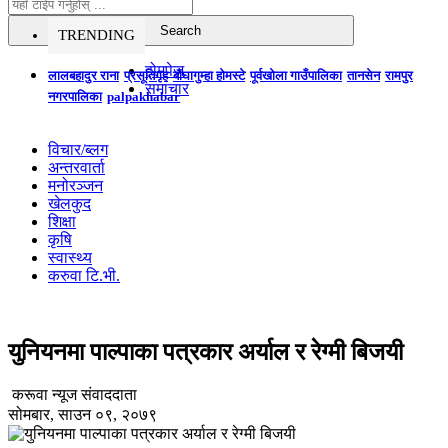
TRENDING
होमपेज
लालबहादुर राना
प्रसूतिगृह
बौघागुम्हा होमस्टे
पूर्वखोला गाउँपालिका
तानसेन
रामपुर
समाचार
नगरपालिका
palpakhabar
विचार/ब्लग
अन्तरवार्ता
मनोरञ्जन
खेलकुद
शिक्षा
कृषि
स्वास्थ्य
करुवा टि.भी.
युनियनमा पाल्पाका पत्रकार अर्याल र रेग्मी बिजयी
करूवा न्यूज संवाददाता
सोमबार, साउन ०९, २०७९